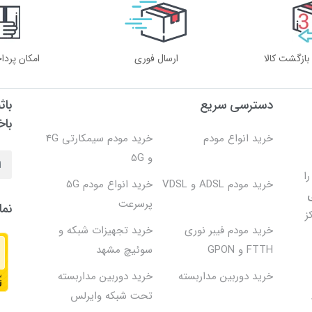
ارسال فوری
امکان پردا
دسترسی سریع
باث
باخ
خرید انواع مودم
خرید مودم سیمکارتی 4G
و 5G
 را
خرید مودم ADSL و VDSL
خرید انواع مودم 5G
پرسرعت
نما
ز
خرید مودم فیبر نوری
خرید تجهیزات شبکه و
FTTH و GPON
سوئیچ مشهد
خرید دوربین مداربسته
خرید دوربین مداربسته
تحت شبکه وایرلس