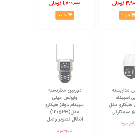
3 تومان
1,700,000 تومان
خرید
خرید
ن مداربسته
دوربین مداربسته
ی اسپیدام
وایرلس مینی
 هیکارو مدل
اسپیدام دولنز هیکارو
رتی
مدل(1205PH)
انتقال تصویر وصل
اموجود
ناموجود