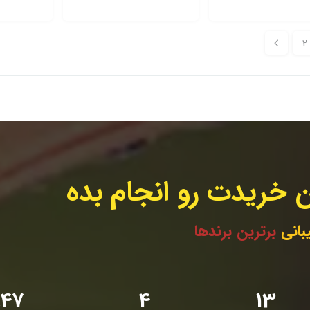
2
 خریدت رو انجام بده
بانی
برترین برندها
48
5
14