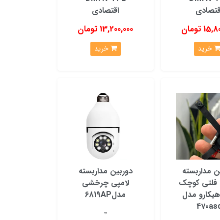
قتصادی
اقتصادی
1 تومان
13,200,000 تومان
خرید
خرید
ن مداربسته
دوربین مداربسته
فلتی کوچک
لامپی چرخشی
هیکارو مدل
مدل6819AP
470as
0