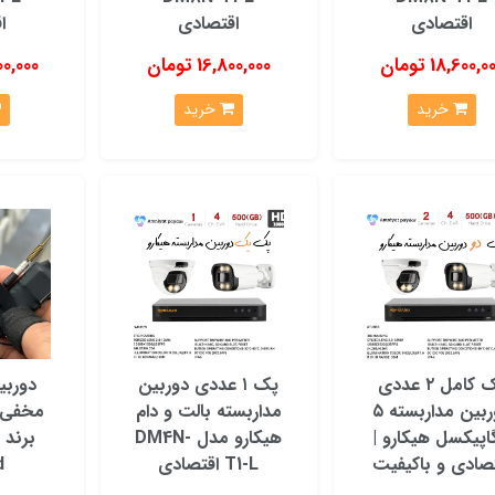
اقتصادی
اقتصادی
ا
18,600,0 تومان
16,800,000 تومان
5,800,000
خرید
خرید
پک کامل ۲ عددی
پک ۱ عددی دوربین
دوربی
دوربین مداربسته ۵
مداربسته بالت و دام
مخفی 
اپیکسل هیکارو |
هیکارو مدل DM4N-
برند 
تصادی و باکیفیت
T1-L اقتصادی
d