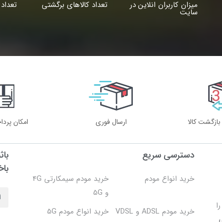
میزان کاربران انلاین در
تعداد کالاهای برگشتی
تعداد 
سایت
ارسال فوری
امکان پردا
دسترسی سریع
باث
باخ
خرید انواع مودم
خرید مودم سیمکارتی 4G
و 5G
 را
خرید مودم ADSL و VDSL
خرید انواع مودم 5G