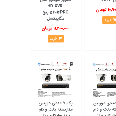
HD-XVR-
1 تومان
54016PRO پنج
صاویر واضحی را مشاهده کنید.
مگاپیکسل
خرید
11,200,000 تومان
پیوتر مشاهده کنید.
خرید
خاب محصول موثر هستند.
 ۸ عددی دوربین
پک ۷ عددی دوربین
ه بالت و دام
مداربسته بالت و دام
هایکارو مدل
برند هایکارو مدل