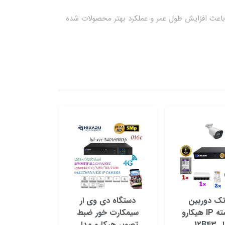
امر باعث افزایش طول عمر و عملکرد بهتر محصولات شده
تنوع محصولات: محصولات هیکارو شامل طیف گسترده‌ای از دوربین‌های مداربسته (آنالوگ، IP، بولت، دام، PTZ)، دستگاه‌های ضبط تصاویر (DVR، NVR)، تجهیزات شبکه و لوازم جانبی
 کارت حافظه، قابلیت اتصال به اینترنت و قابلیت
این برند به یکی از گزینه‌های محبوب برای کاربران
صل کنید.
استفاده کرد.
ک دوربین
دستگاه دی وی ار
مداربسته IP هیکارو
سیمکارت خور ضبط
12B4
تصویر هیکارو مدل