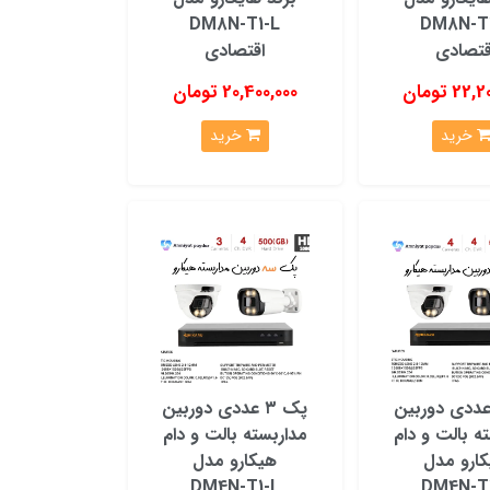
های متنوع و قیمت مناسب هستند. با توجه به تنوع
DM8N-T1-L
DM8N-T
 کنید.
قتصادی
اقتصادی
2 تومان
20,400,000 تومان
خرید
خرید
 ۴ عددی دوربین
پک ۳ عددی دوربین
ه بالت و دام
مداربسته بالت و دام
ارو مدل
هیکارو مدل
DM4N‑T1‑L
DM4N‑T