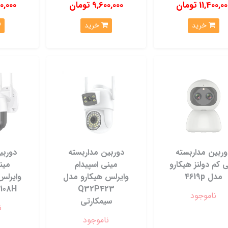
11,400,0 تومان
9,600,000 تومان
,900,000
خرید
خرید
وربین مداربسته
دوربین مداربسته
دوربی
ی کم دولنز هیکارو
مینی اسپیدام
مین
مدل 4619p
وایرلس هیکارو مدل
وایرلس
Q32P423
5108H سیمکا
ناموجود
سیمکارتی
ن
ناموجود