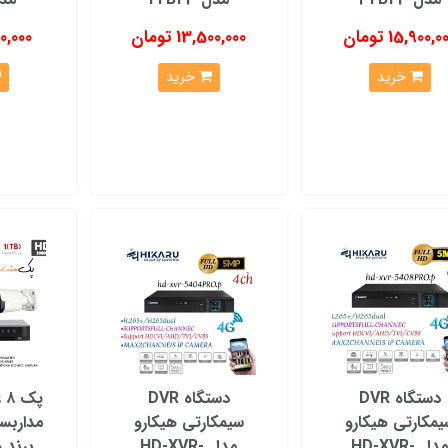
ویر با کیفیت بالا و وضوح تصویر بسیار خوب هستند.
15,900,0 تومان
13,500,000 تومان
0,900,000
یت دید در شب هستند که به شما امکان می‌دهد حتی در تاریکی مطلق نیز ت
ا تشخیص داده و به شما هشدار دهند.
خرید
خرید
‌توانید تصاویر و ویدئوهای ضبط شده را ذخیره کنید.
نت، می‌توانید تصاویر را به صورت زنده از طریق گوشی هوشمند، تبلت یا کام
 می‌توان از راه دور کنترل کرد و تنظیمات آن‌ها را تغییر داد.
وامل زیر توجه کنید:
ورد نیاز را تعیین می‌کند.
خاب را مشخص می‌کند.
دارید، مانند دید در شب، تشخیص حرکت و قابلیت اتصال به اینترنت، در انت
 سنسور و لنز دوربین را تعیین می‌کند.
دستگاه DVR
دستگاه DVR
پک
یمکارتی هیکارو
سیمکارتی هیکارو
مداربست
مدل HD-XVR-
مدل HD-XVR-
برند 