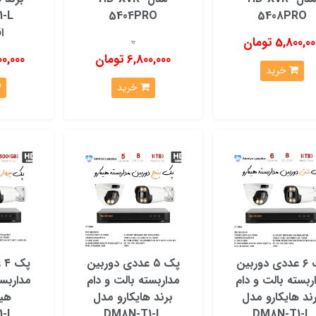
رای افرادی هستند که به دنبال یک سیستم نظارتی با کیفیت بالا، قابلیت‌
1-L
5404PRO
5408PRO
ینان خاطر از محصولات هیکارو برای تامین امنیت خود و اموال خود استفاده
ا
5,800,0 تومان
0
6,800,000 تومان
2,200,000
خرید
خرید
پک ۶ عددی دوربین
پک ۵ عددی دوربین
پک
ربسته بالت و دام
مداربسته بالت و دام
مداربست
ند هایکارو مدل
برند هایکارو مدل
هیک
1‑L
DM8N-T1-L
DM8N-T1-L