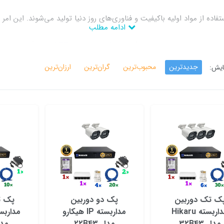
تفاده از مواد اولیه باکیفیت و فناوری‌های روز دنیا تولید می‌شوند. این 
ادامه مطلب
 نیازهای خود، بهترین محصول را انتخاب کنند.
جدیدترین
محبوب‌ترین
گران‌ترین
ارزان‌ترین
ایش:
ی قابلیت‌هایی همچون دید در شب، تشخیص حرکت، هشدار نفوذ، پشتیبانی از
هایی که ارائه می‌دهند، قیمت بسیار مناسبی دارند. این امر باعث شده تا 
ه هیکارو، می‌توانید از امنیت منزل خود در برابر سرقت و نفوذ اطمینان حا
ای نظارت بر مغازه‌ها، فروشگاه‌ها، انبارها، کارخانجات و سایر اماکن تجاری 
ت بر ترافیک شهری نیز کاربرد دارند.
 برای نظارت بر محیط زیست و حیات وحش استفاده کرد.
ک تک دوربین
پک دو دوربین
پک ت
مداربسته Hikaru
مداربسته IP هیکارو
مدل 32B43
مدل 22B43
مدل 3