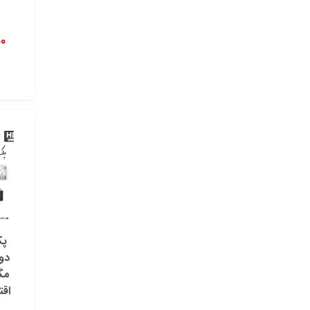
00
مگ
اق