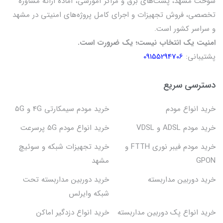
سیم
سوخت مشهد، پست‌های برق و مراکز آموزشی، آماده ارائه مشاوره
تخصصی، فروش تجهیزات و اجرای کامل پروژه‌های امنیتی در مشهد
قیمت پکیج‌های دوربین مداربسته بی سیم معمولاً بسته به تعداد
و سراسر کشور است.
دوربین‌ها، کیفیت تصویر، و امکانات اضافی متفاوت است. برای مثال:
امنیت یک انتخاب نیست؛ یک ضرورت است.
پشتیبانی:
09155294706
پکیج 2 عددی دوربین: حدود 9,710,000 تومان
پکیج 4 عددی دوربین: حدود 17,800,000 تومان
پکیج 8 عددی دوربین: حدود 17,500,000 تومان
دسترسی سریع
این قیمت‌ها ممکن است بسته به فروشگاه و مدل دوربین‌ها متفاوت
خرید انواع مودم
خرید مودم سیمکارتی 4G و 5G
باشند. برای پیدا کردن بهترین قیمت، پیشنهاد می‌کنم از فروشگاه‌های
خرید مودم ADSL و VDSL
خرید انواع مودم 5G پرسرعت
مختلف محلی یا اینترنتی محصولات را مقایسه کنید و از امکانات
تخفیفات و بازخوردهای مشتریان استفاده کنید.
خرید مودم فیبر نوری FTTH و
خرید تجهیزات شبکه و سوئیچ
GPON
مشهد
خرید دوربین مداربسته
خرید دوربین مداربسته تحت
شبکه وایرلس
خرید انواع پک دوربین مداربسته
خرید انواع دزدگیر اماکن