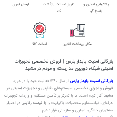
پشتیبانی انلاین و
3روز ضمانت بازگشت
ارسال فوری
دوربین‌های بی‌سیم سریع و ساده باشد. این ویژگی به خصوص
پاسخ گو
کالا
برای افرادی که مهارت فنی کمتری دارند بسیار مفید است.
انعطاف‌پذیری در موقعیت‌دهیدوربین‌های بی‌سیم می‌توانند در
هر جایی که سیگنال وای‌فای موجود است قرار گیرند. این
انعطاف‌پذیری به شما اجازه می‌دهد تا مکان‌های بهینه‌تری
برای نظارت پیدا کنید.
امکان پرداخت انلاین
اصالت کالا
قابلیت جابجایی آسانبه دلیل عدم وابستگی به کابل‌ها،
جابجایی و تغییر موقعیت دوربین‌های بی‌سیم بسیار ساده
بازرگانی امنیت پایدار پارس | فروش تخصصی تجهیزات
است. اگر تصمیم به جابجایی دارید یا نیاز به تغییر مکان
امنیتی شبکه، دوربین مداربسته و مودم در مشهد
دوربین‌ها دارید، این ویژگی بسیار مفید خواهد بود.
ظاهر مرتب‌ترنبود کابل‌های متعدد باعث می‌شود محیط شما
بازرگانی امنیت پایدار پارس
از سال ۱۳۹۰ فعالیت خود را در حوزه
تمیزتر و مرتب‌تر به نظر برسد. این ویژگی به خصوص در
فروش و اجرای تخصصی سیستم‌های نظارتی و تجهیزات امنیتی در
محیط‌های خانگی یا دفاتر کار اهمیت دارد.
مشهد
آغاز کرده است. ما با تمرکز بر تأمین مستقیم و واردات تجهیزات
امکان نظارت از راه دوربیشتر دوربین‌های بی‌سیم دارای
حرفه‌ای، توانسته‌ایم محصولات باکیفیت را با
قیمت رقابتی
در اختیار
اپلیکیشن‌های موبایل هستند که به شما اجازه می‌دهند تصاویر
مشتریان خانگی، تجاری و سازمانی قرار دهیم.
را به صورت زنده و از راه دور مشاهده کنید. این امکان به شما