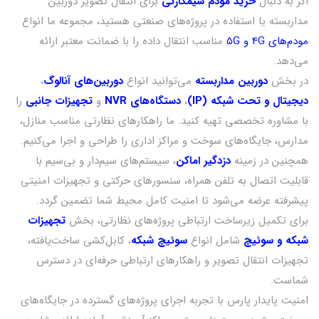
اگر به دنبال
خرید مودم سیمکارتی
برای انتقال تصویر دوربین
کمک می‌کند تا در هر لحظه از وضعیت محیط خود مطلع
مداربسته یا استفاده در پروژه‌های صنعتی هستید، مجموعه ما انواع
باشید.
مودم‌های 4G و 5G
مناسب انتقال داده را با ضمانت معتبر ارائه
تشخیص حرکت و ارسال هشداردوربین‌های بی‌سیم معمولاً
می‌دهد.
مجهز به حسگرهای تشخیص حرکت هستند که در صورت
در بخش
دوربین مداربسته
می‌توانید انواع
دوربین‌های آنالوگ
،
شناسایی حرکت، به شما هشدار می‌دهند. این ویژگی به شما
دیجیتال و تحت شبکه (IP)
،
دستگاه‌های NVR
و
تجهیزات جانبی
را
کمک می‌کند تا سریعاً به هرگونه فعالیت مشکوک واکنش نشان
با مشاوره تخصصی تهیه کنید. ما راهکارهای نظارتی مناسب منازل،
دهید.
مدارس، جایگاه‌های سوخت و مراکز اداری را طراحی و اجرا می‌کنیم.
ذخیره‌سازی انعطاف‌پذیردوربین‌های بی‌سیم گزینه‌های مختلفی
برای ذخیره‌سازی تصاویر دارند. شما می‌توانید از کارت‌های
همچنین در زمینه
دزدگیر اماکن
، سیستم‌های سیم‌دار و بی‌سیم با
حافظه، هارد دیسک‌های شبکه (NAS) یا سرویس‌های ابری
قابلیت اتصال به تلفن همراه، سنسورهای حرکتی و تجهیزات امنیتی
استفاده کنید. هر کدام از این گزینه‌ها مزایا و معایب خاص خود
پیشرفته عرضه می‌شود تا امنیت کامل محیط شما تضمین گردد.
را دارند.
برای تکمیل زیرساخت ارتباطی پروژه‌های نظارتی، بخش
تجهیزات
پشتیبانی از رزولوشن بالا.
شبکه و سوئیچ
شامل انواع
سوئیچ شبکه
، کابل‌کشی ساخت‌یافته،
تجهیزات انتقال تصویر و راهکارهای ارتباطی حرفه‌ای در دسترس
شماست.
مناسب ترین قیمت پکیج دوربین مدار بسته بی
امنیت پایدار پارس با تجربه اجرای پروژه‌های گسترده در جایگاه‌های