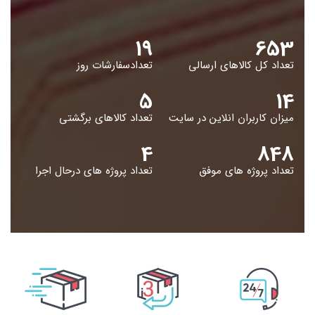
هرگونه حرکت در محدوده دید دوربین، اعلان‌ها و هشدارهایی
به اپلیکیشن موبایل ارسال می‌شود. این قابلیت به شما کمک
19
653
می‌کند تا در هر لحظه از وضعیت محیط خود مطلع باشید.
تعداد کل کالاهای ارسالی
تعدادسفارشات روز
ضبط و ذخیره‌سازی تصاویرتصاویر و ویدئوهای ضبط شده
توسط دوربین‌ها می‌توانند به‌صورت محلی بر روی کارت حافظه
5
14
(SD) ذخیره شوند یا به سرویس‌های ابری انتقال یابند.
میزان کاربران انلاین در سایت
تعداد کالاهای برگشتی
سرویس‌های ابری امکان دسترسی به تصاویر از هر کجا و هر
زمانی را فراهم می‌کنند.
4
848
دید در شبدوربین‌های مداربسته بی‌سیم مجهز به قابلیت دید در
تعداد پروژه های موفق
تعداد پروژه های درحال اجرا
شب هستند که با استفاده از LED‌های مادون قرمز، امکان
مشاهده تصاویر در شرایط کم‌نور یا تاریکی مطلق را فراهم
می‌کنند. این ویژگی برای نظارت ۲۴ ساعته بسیار حیاتی است.
مزایای پک دوربین مداربسته بی سیم
نصب آسانعدم نیاز به کابل‌کشی پیچیده باعث می‌شود نصب