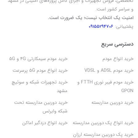
تخصصی، فروش تجهیزات و اجرای کامل پروژه‌های امنیتی در مشهد
دید در شب، تشخیص حرکت و ضبط صدا دارند که می‌تواند بر
و سراسر کشور است.
قیمت تاثیر بگذارد.
امنیت یک انتخاب نیست؛ یک ضرورت است.
لوازم جانبی: پکیج‌ها ممکن است شامل لوازم جانبی مانند هارد
پشتیبانی:
09155294706
دیسک برای ذخیره‌سازی تصاویر، کابل‌ها و منبع تغذیه باشند
که قیمت را افزایش می‌دهند.
دسترسی سریع
نمونه‌هایی از قیمت‌ها
خرید انواع مودم
خرید مودم سیمکارتی 4G و 5G
پکیج ۴ دوربین فول اچ دی: حدود 4,222,222 تومان
خرید مودم ADSL و VDSL
خرید انواع مودم 5G پرسرعت
پکیج ۸ دوربین ۴K: حدود 8,790,000 تومان
پکیج ۱۶ دوربین فول اچ دی: حدود 12,500,000 تومان
خرید مودم فیبر نوری FTTH و
خرید تجهیزات شبکه و سوئیچ
GPON
مشهد
نکات مهم برای خرید
خرید دوربین مداربسته
خرید دوربین مداربسته تحت
نیازهای خود را مشخص کنید: ابتدا تعداد دوربین‌ها و کیفیت
شبکه وایرلس
تصویر مورد نیاز خود را تعیین کنید.
مقایسه برندها و محصولات: برندهای مختلف را مقایسه کنید و
خرید انواع پک دوربین مداربسته
خرید انواع دزدگیر اماکن
نظرات کاربران را بخوانید.
خرید پک دوربین مداربسته ارزان