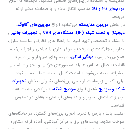
مداربسته یا استفاده در پروژه‌های صنعتی هستید، مجموعه ما انواع
هستند که از طریق شبکه اینترنت کار می‌کنند. این دوربین‌ها معمولاً
مودم‌های 4G و 5G
مناسب انتقال داده را با ضمانت معتبر ارائه
کیفیت تصویر بالایی دارند و امکان نظارت از راه دور را فراهم می‌کنند.
می‌دهد.
قیمت پکیج‌های دوربین مداربسته تحت شبکه بسته به عوامل
در بخش
دوربین مداربسته
می‌توانید انواع
دوربین‌های آنالوگ
،
متعددی مانند برند، تعداد دوربین‌ها، کیفیت تصویر و قابلیت‌های
دیجیتال و تحت شبکه (IP)
،
دستگاه‌های NVR
و
تجهیزات جانبی
را
اضافی متغیر است.
با مشاوره تخصصی تهیه کنید. ما راهکارهای نظارتی مناسب منازل،
مدارس، جایگاه‌های سوخت و مراکز اداری را طراحی و اجرا می‌کنیم.
عوامل موثر بر قیمت پکیج‌های دوربین مداربسته تحت شبکه
همچنین در زمینه
دزدگیر اماکن
، سیستم‌های سیم‌دار و بی‌سیم با
برند دوربین‌ها: برندهای مختلف مانند هایک ویژن، داهوا و
قابلیت اتصال به تلفن همراه، سنسورهای حرکتی و تجهیزات امنیتی
سامسونگ قیمت‌های متفاوتی دارند. برندهای معتبر معمولاً
پیشرفته عرضه می‌شود تا امنیت کامل محیط شما تضمین گردد.
گران‌تر هستند اما کیفیت بالاتری ارائه می‌دهند.
برای تکمیل زیرساخت ارتباطی پروژه‌های نظارتی، بخش
تجهیزات
تعداد دوربین‌ها: پکیج‌هایی که تعداد بیشتری دوربین دارند،
شبکه و سوئیچ
شامل انواع
سوئیچ شبکه
، کابل‌کشی ساخت‌یافته،
معمولاً گران‌تر هستند. پکیج‌های ۴، ۸ و ۱۶ دوربین از جمله
تجهیزات انتقال تصویر و راهکارهای ارتباطی حرفه‌ای در دسترس
گزینه‌های رایج هستند.
شماست.
کیفیت تصویر: دوربین‌هایی با رزولوشن بالاتر (فول اچ دی، ۴K)
امنیت پایدار پارس با تجربه اجرای پروژه‌های گسترده در جایگاه‌های
قیمت بالاتری دارند.
سوخت مشهد، پست‌های برق و مراکز آموزشی، آماده ارائه مشاوره
قابلیت‌های اضافی: برخی دوربین‌ها قابلیت‌های ویژه‌ای مانند