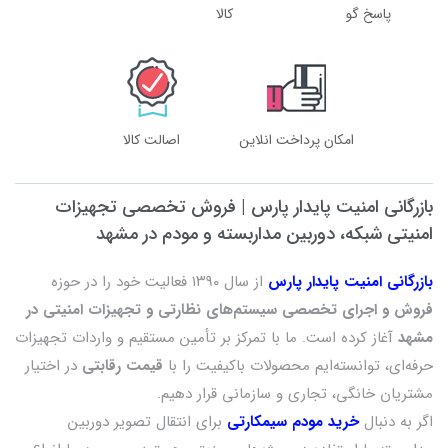
انواع پکیج دوربین مداربسته IP دربازرگانی امنیت
پاسخ گو
کالا
پایدار
در بازرگانی امنیت پایدار، پکیج‌های دوربین مداربسته IP معمولاً برای
افزایش امنیت و نظارت بر فعالیت‌ها و محیط‌های مختلف استفاده
می‌شوند. این پکیج‌ها می‌توانند شامل انواع مختلفی از دوربین‌ها با
امکان پرداخت انلاین
اصالت کالا
ویژگی‌های متنوع باشند. برخی از انواع معمول پکیج‌های دوربین
مداربسته IP در بازرگانی امنیت پایدار عبارتند از:
بازرگانی امنیت پایدار پارس | فروش تخصصی تجهیزات
پکیج دوربین 2 عددی تحت شبکه
امنیتی شبکه، دوربین مداربسته و مودم در مشهد
پکیج دوربین 4 عددی تحت شبکه
بازرگانی امنیت پایدار پارس
از سال ۱۳۹۰ فعالیت خود را در حوزه
پکیج دوربین 6 عددی تحت شبکه
فروش و اجرای تخصصی سیستم‌های نظارتی و تجهیزات امنیتی در
پکیج دوربین 8 عددی تحت شبکه
مشهد
آغاز کرده است. ما با تمرکز بر تأمین مستقیم و واردات تجهیزات
حرفه‌ای، توانسته‌ایم محصولات باکیفیت را با
قیمت رقابتی
در اختیار
قیمت پکیج دوربین مدار بسته تحت شبکه
مشتریان خانگی، تجاری و سازمانی قرار دهیم.
اگر به دنبال
خرید مودم سیمکارتی
برای انتقال تصویر دوربین
دوربین‌های مداربسته تحت شبکه یا IP، یک راهکار امنیتی پیشرفته