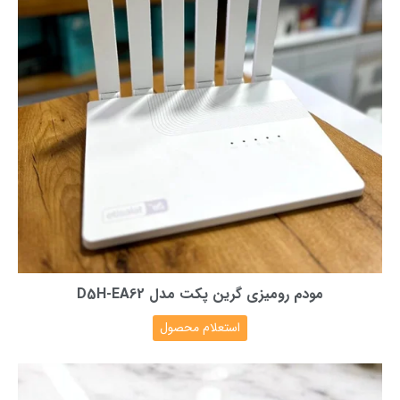
مودم رومیزی گرین پکت مدل D5H-EA62
استعلام محصول