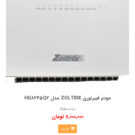
مودم فیبرنوری ZOLTRIX مدل HG8245Q2
7,500,000
7,000,000 تومان
خرید