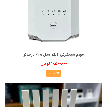
مودم سیمکارتی ZLT مدل x28 درحدنو
10,500,000 تومان
خرید