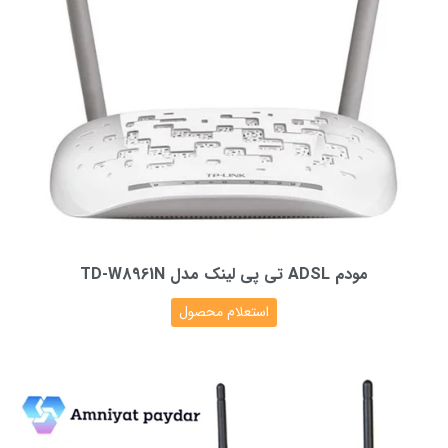
مودم ADSL تی پی لینک مدل TD-W8961N
استعلام محصول