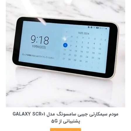
مودم سیمکارتی جیبی سامسونگ مدل GALAXY SCR01
پشتیبانی از 5G