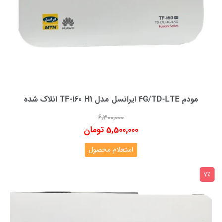
مودم 4G/TD-LTE ایرانسل مدل TF-i60 H1 انلاک شده
6,300,000
5,500,000 تومان
استعلام محصول
7٪