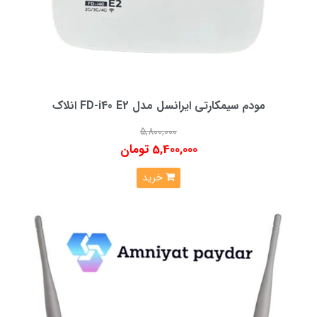
مودم سیمکارتی ایرانسل مدل FD-i40 E2 انلاک
5,800,000
5,400,000 تومان
خرید