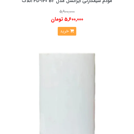
مودم سیمکارتی ایرانسل مدل FD-i40 B2 انلاک
5,900,000
5,600,000 تومان
خرید