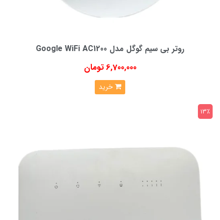
روتر بی سیم گوگل مدل Google WiFi AC1200
6,700,000 تومان
خرید
13٪