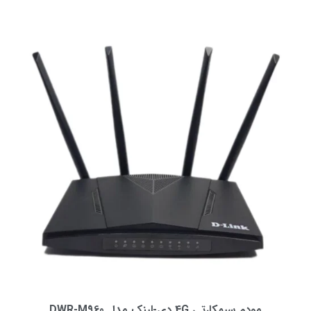
مودم سیمکارتی 4G دی-لینک مدل DWR-M960