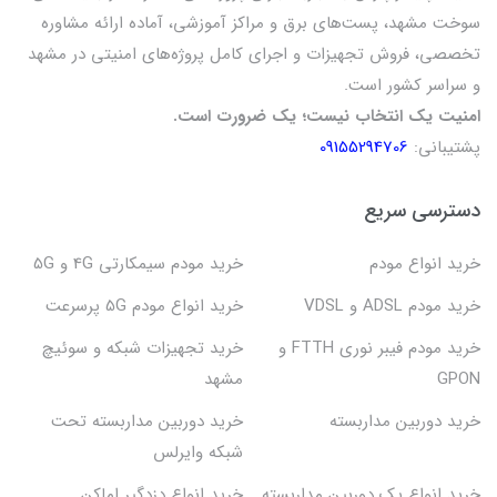
سوخت مشهد، پست‌های برق و مراکز آموزشی، آماده ارائه مشاوره
تخصصی، فروش تجهیزات و اجرای کامل پروژه‌های امنیتی در مشهد
و سراسر کشور است.
امنیت یک انتخاب نیست؛ یک ضرورت است.
پشتیبانی:
09155294706
دسترسی سریع
خرید انواع مودم
خرید مودم سیمکارتی 4G و 5G
خرید مودم ADSL و VDSL
خرید انواع مودم 5G پرسرعت
خرید مودم فیبر نوری FTTH و
خرید تجهیزات شبکه و سوئیچ
GPON
مشهد
خرید دوربین مداربسته
خرید دوربین مداربسته تحت
شبکه وایرلس
خرید انواع پک دوربین مداربسته
خرید انواع دزدگیر اماکن