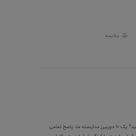
مقایسه
آیا از امنیت پارکینگ خود نگران هستید؟ آیا به دنبال راهی برای جلوگیری از سرقت، تخریب و حوادث ناخواسته هستید؟ پک 10 دوربین مداربسته ما، پاسخ تمامی