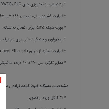
* پشتیبانی از تکنولوژی های DNR، HLC، DWDR، BLC برای بهبود کیفیت تصویر
* قابلیت فشرده سازی تصاویر H.264 و H.265
* پورت شبکه RJ45 برای اتصال به شبکه
* میکروفون و بلندگو داخلی برای دوطرفه ص
* قابلیت تغذیه از طریق PoE (Power over Ethernet)
* دمای کارکرد بین -30 تا 60 درجه سانتیگراد
مشخصات دستگاه ضبط کننده تیاندی مدل TC-R3440Spec:I/B/N/H/C
* 40 کانال ورودی تصویر