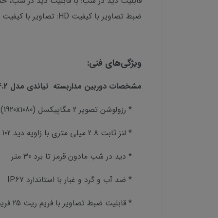
قابلیت دید در شب: با قابلیت دید در شب، حتی
ضبط تصاویر با کیفیت HD: تصاویر با کیفیت HD، جزئیات بسیار دقیقی را ثبت کرده و به شما کمک می‌کنند تا هرگونه اتفاقی را به وضوح مشاهده کنید.
ویژگی‌های فنی:
مشخصات دوربین مداربسته تیاندی مدل TC-C32GNSpec:I5/E/Y/C/2.8mm/V4.2:
* رزولوشن تصویر 2 مگاپیکسل (1920x1080)
* لنز ثابت 2.8 میلی متری با زاویه دید 102 درجه
* دید در شب مادون قرمز تا برد 30 متر
* ضد آب و گرد و غبار با استاندارد IP67
* قابلیت ضبط تصاویر با فریم ریت 25 فریم بر ثانیه