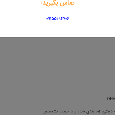
تماس بگیرید:
09155294706
 دستی، زمانبندی شده و با حرکت تشخیص