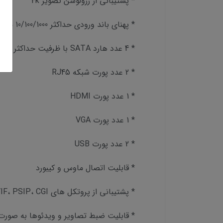
* پشتیبانی از رزولوشن تصویر 4k
* پهنای باند ورودی حداکثر 10/100/1000 مگابیت بر ثانیه
* 4 عدد هارد SATA با ظرفیت حداکثر 10 ترابایت
* 2 عدد پورت شبکه RJ45
* 1 عدد پورت HDMI
* 1 عدد پورت VGA
* 2 عدد پورت USB
* قابلیت اتصال ماوس و کیبورد
* پشتیبانی از پروتکل های ONVIF، PSIP، CGI
* قابلیت ضبط تصاویر و ویدئوها به صورت