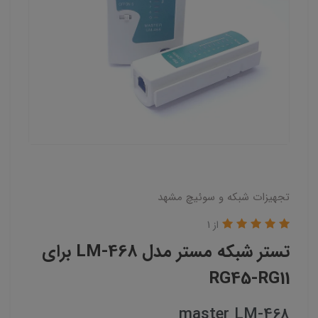
تجهیزات شبکه و سوئیچ مشهد
از 1
تستر شبکه مستر مدل LM-468 برای
RG45-RG11
master LM-468