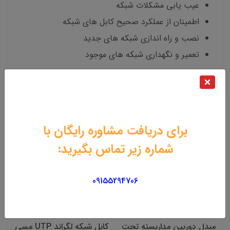
عیب یابی مشکلات شبکه
اطمینان از عملکرد صحیح کابل های شبکه
نصب و راه اندازی شبکه های جدید
تعمیر و نگهداری شبکه های موجود
محصولات مرتبط
برای دریافت مشاوره رایگان با
شماره زیر تماس بگیرید:
09155294706
مبدل دوربین مداربسته تحت
کابل شبکه لگراند UTP مسی