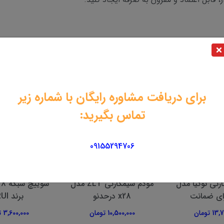
برای دریافت مشاوره رایگان با شماره زیر
تماس بگیرید:
09155294706
مودم سیمکارتی ZLT مدل
سوییچ شبکه 8 پورت POE
مودم سیمکارتی
برند HRUI
مدل FD-i40 E2 انلاک
 تومان
3,600,000 تومان
5,400,000 تومان