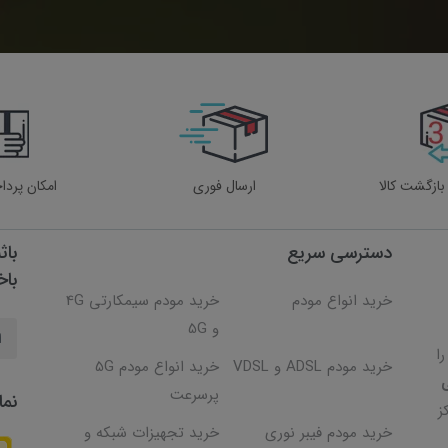
ارسال فوری
امکان پردا
دسترسی سریع
باث
باخ
خرید انواع مودم
خرید مودم سیمکارتی 4G
و 5G
 را
خرید مودم ADSL و VDSL
خرید انواع مودم 5G
پرسرعت
نما
ز
خرید مودم فیبر نوری
خرید تجهیزات شبکه و