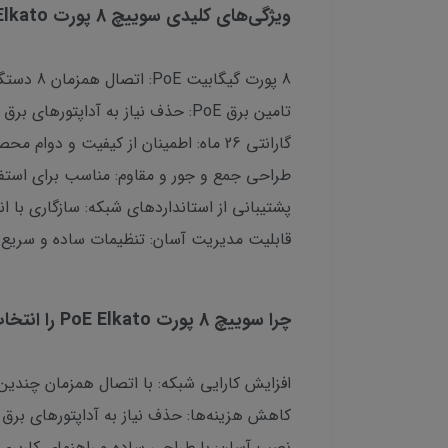
ویژگی‌های کلیدی سوییچ 8 پورت PoE Elkato:
8 پورت گیگابیت PoE: اتصال همزمان 8 دستگاه شبکه با سرعت بالا
تامین برق PoE: حذف نیاز به آداپتورهای برق جداگانه
گارانتی 26 ماه: اطمینان از کیفیت و دوام محصول
طراحی جمع و جور و مقاوم: مناسب برای استف
پشتیبانی از استانداردهای شبکه: سازگاری با ا
قابلیت مدیریت آسان: تنظیمات ساده و سریع
چرا سوییچ 8 پورت PoE Elkato را انتخاب کنیم؟
افزایش کارایی شبکه: با اتصال همزمان چندین
کاهش هزینه‌ها: حذف نیاز به آداپتورهای برق
نصب آسان: با طراحی ساده و راهنمای کاربری، 