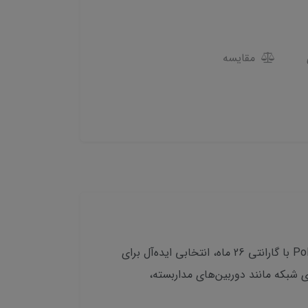
مقایسه
آیا به دنبال یک سوییچ شبکه قابل اعتماد و با عملکرد بالا برای گسترش شبکه خود هستید؟ سوییچ 8 پورت PoE Elkato با گارانتی 26 ماه، انتخابی ایده‌آل برای
صال و تغذیه همزمان دستگاه‌های شبکه مانند دوربین‌های مداربسته،