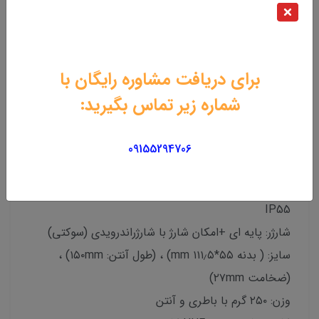
ابعاد: 55*111.5 میلیمتر
ضخامت: 27 میلیمت
وزن: 250 گرم همراه باطری
کانال : 16 کانال
برای دریافت مشاوره رایگان با
فرکانس کاری
شماره زیر تماس بگیرید:
UHF: 433.5 ~ 433 MHz
باتری : لیتیوم یون با ظرفیت 1200 میلی آمپر ساعت
09155294706
مجوز: از سازمان تنظیم مقررات و ارتباطات رادیویی
مقاوم در برابر: گرد و غبار ، ضربه و رطوبت با استاندارد
IP55
شارژر: پایه ای +امکان شارژ با شارژراندرویدی (سوکتی)
سایز: ( بدنه ۵۵*۱۱۱٫۵ mm) ، (طول آنتن: ۱۵۰mm) ،
(ضخامت ۲۷mm)
وزن: ۲۵۰ گرم با باطری و آنتن