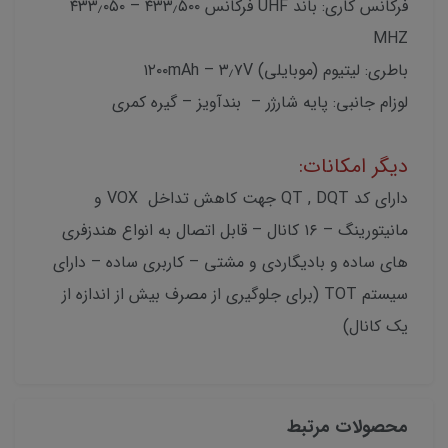
فرکانس کاری: باند UHF فرکانس ۴۳۳٫۵۰۰ – ۴۳۳٫۰۵۰
MHZ
باطری: لیتیوم (موبایلی) ۱۲۰۰mAh – ۳٫۷V
لوزام جانبی: پایه شارژر – بندآویز – گیره کمری
دیگر امکانات:
دارای کد QT , DQT جهت کاهش تداخل VOX و
مانیتورینگ – ۱۶ کانال – قابل اتصال به انواع هندزفری
های ساده و بادیگاردی و مشتی – کاربری ساده – دارای
سیستم TOT (برای جلوگیری از مصرف بیش از اندازه از
یک کانال)
محصولات مرتبط