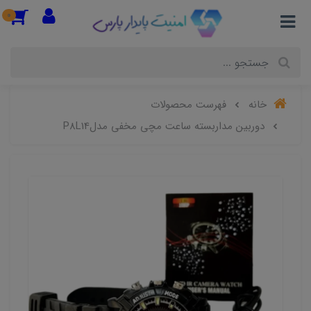
0
خانه
فهرست محصولات
دوربین مداربسته ساعت مچی مخفی مدلP8L14