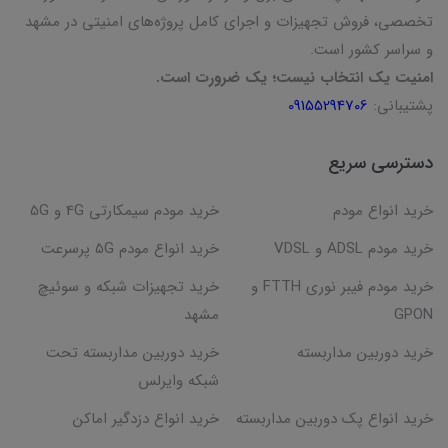
تخصصی، فروش تجهیزات و اجرای کامل پروژه‌های امنیتی در مشهد
و سراسر کشور است.
امنیت یک انتخاب نیست؛ یک ضرورت است.
پشتیبانی:
09155294706
دسترسی سریع
خرید انواع مودم
خرید مودم سیمکارتی 4G و 5G
خرید مودم ADSL و VDSL
خرید انواع مودم 5G پرسرعت
خرید مودم فیبر نوری FTTH و
خرید تجهیزات شبکه و سوئیچ
GPON
مشهد
خرید دوربین مداربسته
خرید دوربین مداربسته تحت
شبکه وایرلس
خرید انواع پک دوربین مداربسته
خرید انواع دزدگیر اماکن