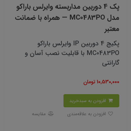
پک 4 دوربین مداربسته وایرلس باراکو
مدل MC0483PO — همراه با ضمانت
معتبر
پکیج 4 دوربین IP وایرلس باراکو
MC0483PO با قابلیت نصب آسان و
گارانتی
10,530,000
تومان
افزودن به سبدخرید
افزودن به علاقه‌مندی
مقایسه