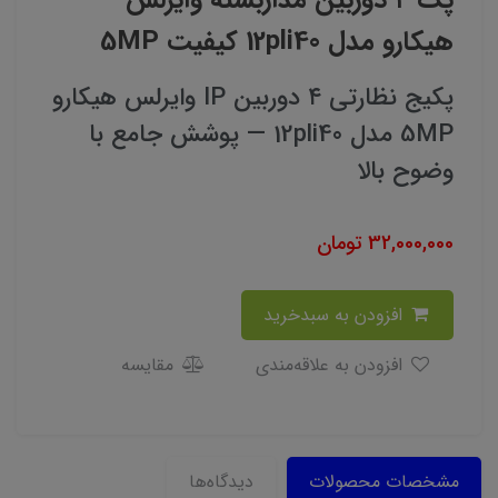
پک ۴ دوربین مداربسته وایرلس
هیکارو مدل 12pli40 کیفیت 5MP
پکیج نظارتی ۴ دوربین IP وایرلس هیکارو
5MP مدل 12pli40 — پوشش جامع با
وضوح بالا
32,000,000
تومان
افزودن به سبدخرید
افزودن به علاقه‌مندی
مقایسه
مشخصات محصولات
دیدگاه‌ها