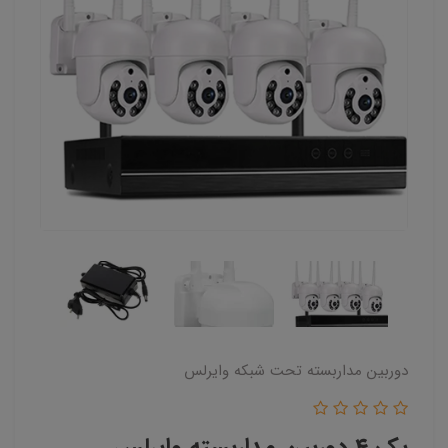
دوربین مداربسته تحت شبکه وایرلس