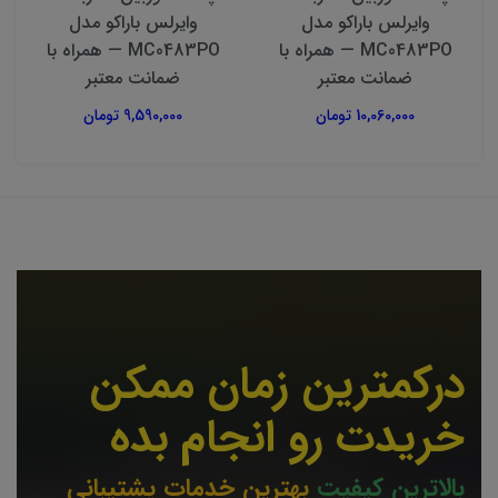
وایرلس باراکو مدل
وایرلس باراکو مدل
MC0483PO — همراه با
MC0483PO — همراه با
ضمانت معتبر
ضمانت معتبر
10,060,000 تومان
9,590,000 تومان
درکمترین زمان ممکن
خریدت رو انجام بده
بالاترین کیفیت
بهترین خدمات پشتیبانی