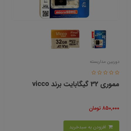
دوربین مداربسته
مموری 32 گیگابایت برند vicco
850,000
تومان
افزودن به سبدخرید