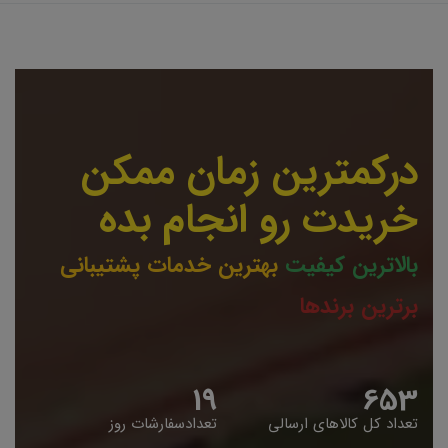
درکمترین زمان ممکن
خریدت رو انجام بده
بالاترین کیفیت
بهترین خدمات پشتیبانی
برترین برندها
19
653
تعداد کل کالاهای ارسالی
تعدادسفارشات روز