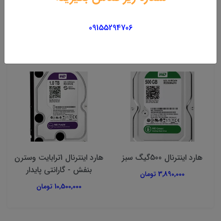
09155294706
محصولات مرتبط
هارد اینترنال 500گیگ سبز
هارد اینترنال 1ترابایت وسترن
بنفش - گارانتی پایدار
3,890,000 تومان
10,500,000 تومان