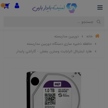
0
خانه
دوربین مداربسته
حافظه ذخیره سازی دستگاه دوربین مداربسته
هارد اینترنال 1ترابایت وسترن بنفش - گارانتی پایدار