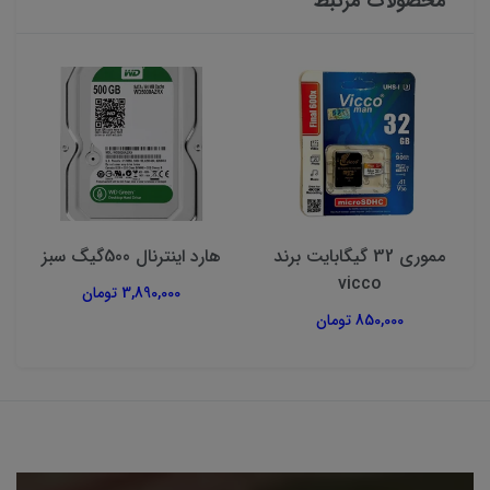
محصولات مرتبط
مموری 32 گیگابایت برند
هارد اینترنال 500گیگ سبز
vicco
3,890,000 تومان
850,000 تومان