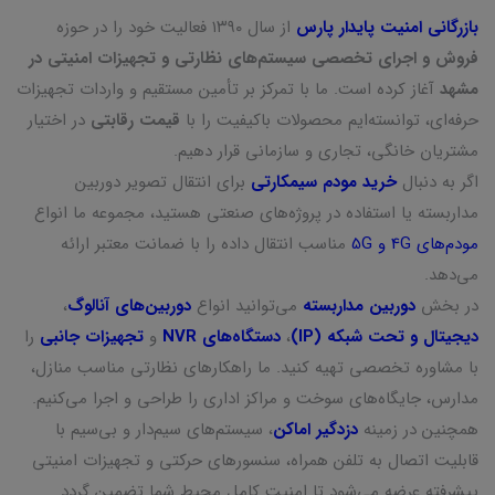
بازرگانی امنیت پایدار پارس
از سال ۱۳۹۰ فعالیت خود را در حوزه
فروش و اجرای تخصصی سیستم‌های نظارتی و تجهیزات امنیتی در
مشهد
آغاز کرده است. ما با تمرکز بر تأمین مستقیم و واردات تجهیزات
حرفه‌ای، توانسته‌ایم محصولات باکیفیت را با
قیمت رقابتی
در اختیار
مشتریان خانگی، تجاری و سازمانی قرار دهیم.
اگر به دنبال
خرید مودم سیمکارتی
برای انتقال تصویر دوربین
مداربسته یا استفاده در پروژه‌های صنعتی هستید، مجموعه ما انواع
مودم‌های 4G و 5G
مناسب انتقال داده را با ضمانت معتبر ارائه
می‌دهد.
در بخش
دوربین مداربسته
می‌توانید انواع
دوربین‌های آنالوگ
،
دیجیتال و تحت شبکه (IP)
،
دستگاه‌های NVR
و
تجهیزات جانبی
را
با مشاوره تخصصی تهیه کنید. ما راهکارهای نظارتی مناسب منازل،
مدارس، جایگاه‌های سوخت و مراکز اداری را طراحی و اجرا می‌کنیم.
همچنین در زمینه
دزدگیر اماکن
، سیستم‌های سیم‌دار و بی‌سیم با
قابلیت اتصال به تلفن همراه، سنسورهای حرکتی و تجهیزات امنیتی
پیشرفته عرضه می‌شود تا امنیت کامل محیط شما تضمین گردد.