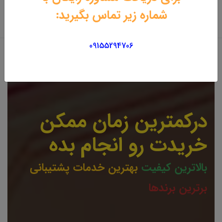
شماره زیر تماس بگیرید:
09155294706
درکمترین زمان ممکن
خریدت رو انجام بده
بالاترین کیفیت
بهترین خدمات پشتیبانی
برترین برندها