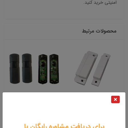
امنیتی خرید کنید.
محصولات مرتبط
مگنت سیمی POWER مدل
چشمی خطی یامچی مدل
MC56 قدرت بالا
(YS22) 15 متری
260,000 تومان
730,000 تومان
برای دریافت مشاوره رایگان با