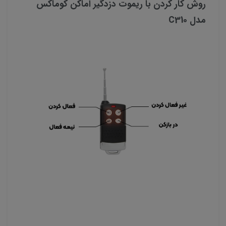
روش کار کردن با ریموت دزدگیر اماکن کوماکس
مدل C310