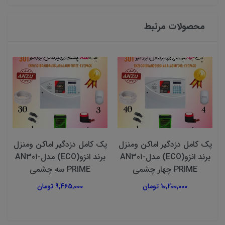
محصولات مرتبط
پک کامل دزدگیر اماکن ومنزل
پک کامل دزدگیر اماکن ومنزل
پ
برند انزو(ECO) مدلAN301-
برند انزو(ECO) مدلAN301-
PRIME سه چشمی
PRIME دو چشمی
9,465,000 تومان
8,910,000 تومان