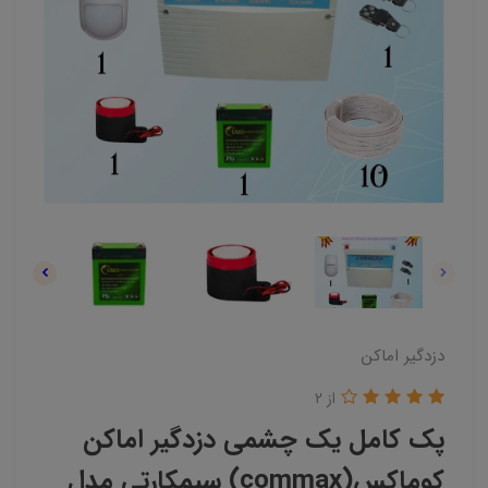
دزدگیر اماکن
از 2
پک کامل یک چشمی دزدگیر اماکن
کوماکس(commax) سیمکارتی مدل