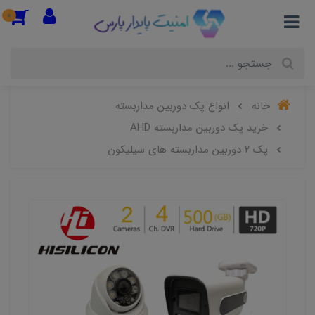
0
خانه
انواع پک دوربین مداربسته
خرید پک دوربین مداربسته AHD
پک ۲ دوربین مداربسته های سیلیکون