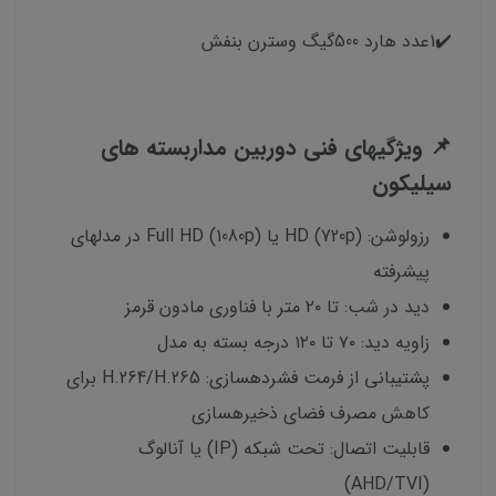
✔️1عدد هارد 500گیگ وسترن بنفش
📌 ویژگیهای فنی دوربین مداربسته های
سیلیکون
رزولوشن: HD (720p) یا Full HD (1080p) در مدلهای
پیشرفته
دید در شب: تا ۲۰ متر با فناوری مادون قرمز
زاویه دید: ۷۰ تا ۱۲۰ درجه بسته به مدل
پشتیبانی از فرمت فشردهسازی: H.264/H.265 برای
کاهش مصرف فضای ذخیرهسازی
قابلیت اتصال: تحت شبکه (IP) یا آنالوگ
(AHD/TVI)