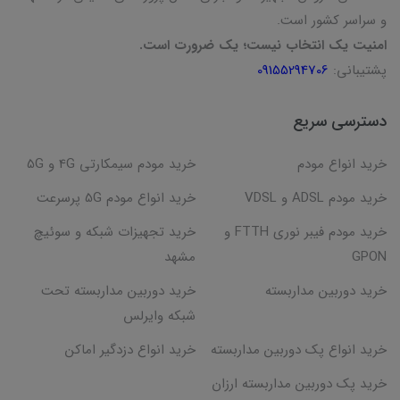
و سراسر کشور است.
امنیت یک انتخاب نیست؛ یک ضرورت است.
پشتیبانی:
09155294706
دسترسی سریع
خرید انواع مودم
خرید مودم سیمکارتی 4G و 5G
خرید مودم ADSL و VDSL
خرید انواع مودم 5G پرسرعت
خرید مودم فیبر نوری FTTH و
خرید تجهیزات شبکه و سوئیچ
GPON
مشهد
خرید دوربین مداربسته
خرید دوربین مداربسته تحت
شبکه وایرلس
خرید انواع پک دوربین مداربسته
خرید انواع دزدگیر اماکن
خرید پک دوربین مداربسته ارزان