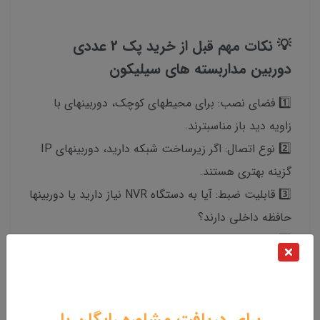
💡 نکات مهم قبل از خرید پک 2 عددی
دوربین مداربسته های سیلیکون
1️⃣ فضای نصب: برای محیطهای کوچک، دوربینهای با
زاویه دید باز مناسبترند.
2️⃣ نوع اتصال: اگر زیرساخت شبکه دارید، دوربینهای IP
گزینه بهتری هستند.
3️⃣ قابلیت ضبط: آیا به دستگاه NVR نیاز دارید یا دوربینها
حافظه داخلی دارند؟
4️⃣ گارانتی و پشتیبانی: از معتبرترین فروشگاهها خرید
کنید تا گارانتی اصل داشته باشید.
برای دریافت مشاوره رایگان با