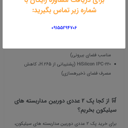
🏆 بهترین مدل های پک 2 عددی دوربین
شماره زیر تماس بگیرید:
مداربسته های سیلیکون
HiSilicon IPC-212 (کیفیت Full HD، دید در شب تا
09155294706
۲۰ متر)
HiSilicon IPC-215 (مقاوم در برابر آب و گردوغبار،
مناسب فضای بیرونی)
HiSilicon IPC-220 (پشتیبانی از H.265، کاهش
مصرف فضای ذخیرهسازی)
🛒 از کجا پک 2 عددی دوربین مداربسته های
سیلیکون بخریم؟
برای خرید پک ۲ عددی دوربین مداربسته های سیلیکون،