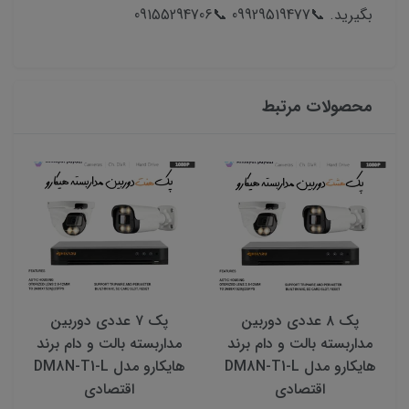
بگیرید. 📞09929519477 📞09155294706
محصولات مرتبط
پک ۸ عددی دوربین
پک ۷ عددی دوربین
مداربسته بالت و دام برند
مداربسته بالت و دام برند
هایکارو مدل DM8N-T1-L
هایکارو مدل DM8N-T1-L
اقتصادی
اقتصادی