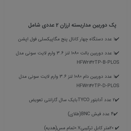
پک دوربین مداربسته ارزان 2 عددی شامل
✔️1 عدد دستگاه چهار کانال پنج مگاپیکسلی فول اپشن
✔️1 عدد دوربین بالت 1080 لنز 3.6 وارم لایت سونی مدل
HFW2142TP-B-PLOS
✔️1 عدد دوربین دام 1080 لنز 3.6 وارم لایت سونی مدل
HFW2142TP-D-PLOS
✔️2 عدد آدابتور TYCOبایک سال گارانتی تعویض
✔️4 عدد فیش BNC(طلای)
✔️ 20متر کابل ترکیبی0.7تمام مس(هدیه)