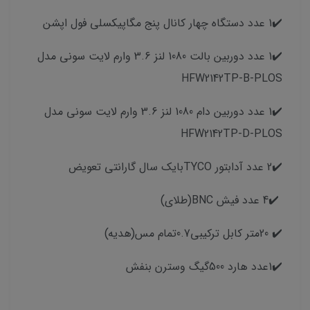
✔️1 عدد دستگاه چهار کانال پنج مگاپیکسلی فول اپشن
✔️1 عدد دوربین بالت 1080 لنز 3.6 وارم لایت سونی مدل
HFW2142TP-B-PLOS
✔️1 عدد دوربین دام 1080 لنز 3.6 وارم لایت سونی مدل
HFW2142TP-D-PLOS
✔️2 عدد آدابتور TYCOبایک سال گارانتی تعویض
✔️4 عدد فیش BNC(طلای)
✔️ 20متر کابل ترکیبی0.7تمام مس(هدیه)
✔️1عدد هارد 500گیگ وسترن بنفش