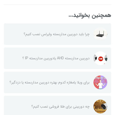
همچنین بخوانید...
چرا باید دوربین مداربسته وایرلس نصب کنیم؟
دوربین مداربسته AHD یادوربین مداربسته IP ؟
برای ویلا یامغازه کدوم بهتره دوربین مداربسته یا دزدگیر؟
چه دوربینی برای طلا فروشی نصب کنیم؟