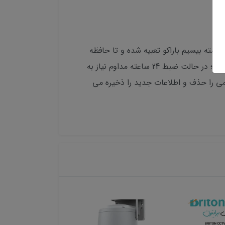
رجی در کلیه دوربین های مداربسته بیسیم باراکو تعبیه شده و تا حافظه
128 گیگا بایت را ساپورت می کند. اطلاعات از طریق اتصال کارت حافظه میکرو sd به سیستم ذخیره و قابل انتقال هستند؛ در حالت ضبط 24 ساعته مداوم نیاز به
یمی را حذف و اطلاعات جدید را ذخیره می