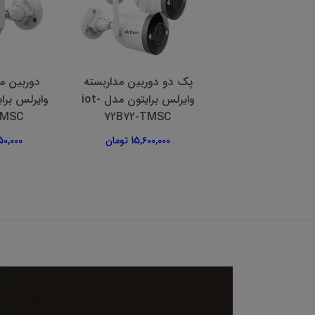
ین مداربسته تحت
پک دو دوربین مداربسته
دوربین مد
ایکس ام ای پلاس
وایرلس برایتون مدل iot-
TMSC
72B72-TMSC
4,800,00 تومان
15,600,000 تومان
5,650,000