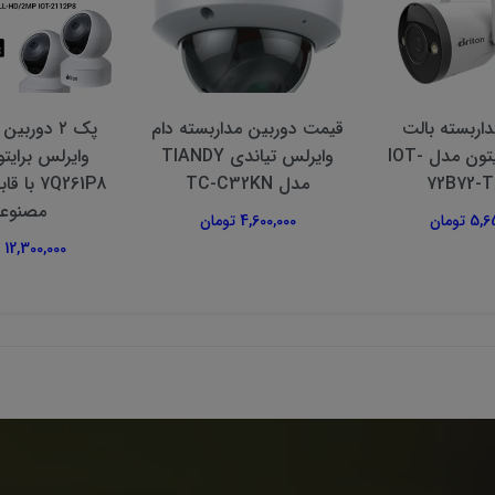
اربسته بالت
قیمت دوربین مداربسته دام
پک ۲ دوربی
وایرلس برایتون مدل IOT-
وایرلس تیاندی TIANDY
72B72-
مدل TC-C32KN
7Q261P8 
مصنوع
 تومان
4,600,000 تومان
12,300,000 تومان