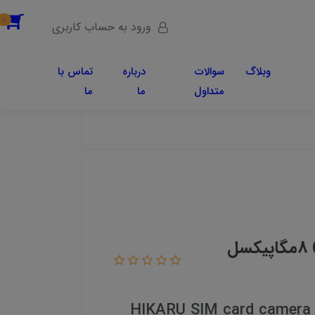
0
ورود به حساب کاربری
وبلاگ
سوالات
درباره
تماس با
متداول
ما
ما
دوربین سیمکارتی هیکارو مدل (s18-02) 8مگاپیکسل
HIKARU SIM card camera m