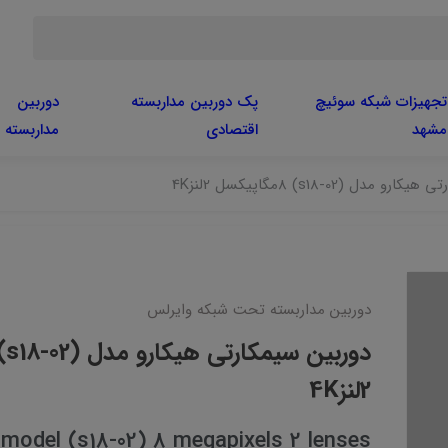
تجهیزات شبکه سوئیچ
پک دوربین مداربسته
دوربین
مشهد
اقتصادی
مداربسته
مدل (s18-02) 8مگاپیکسل 2لنز4K
دوربین مداربسته تحت شبکه وایرلس
2لنز4K
odel (s18-02) 8 megapixels 2 lenses