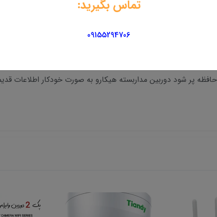
تماس بگیرید:
مکان ( مکالمه دوطرفه ) نیز وجود دارد
09155294706
دوربین مداربسته هیکارو با قابلیت پشتیبانی ازکارت حافظه 128گیگا بایتیدرگاه حافظه خا
ه حافظه پر شود دوربین مداربسته هیکارو به صورت خودکار اطلاعات قد