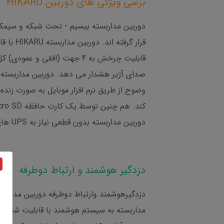
برسی ویژگی های دوربین HIKARU
دوربین مداربسته بیسیم - تحت شبکه و سیمکار
قابلیت چرخش به 4 جهت (افق
صدای آژیر هشدار می دهد. دوربین مداربسته ه
دوربین مداربسته بدون قطعی نیاز به UPS های 12 ولتی است که تامین برق اضطراری این دوربین را تا 2 ساعت فراهم می کند
دزدگیر هوشمند و ارتباط دوطرفه
دزدگیرهوشمند وارتباط دوطرفه دوربین مدارب
مداربسته به سیستم هوشمند با قابلیت شناسای