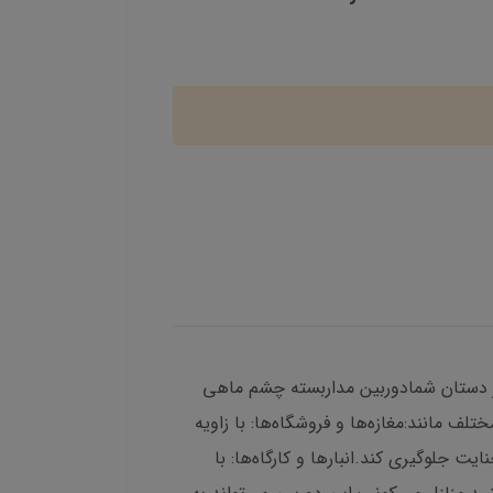
ی (فیش ای) هیکارو مدل 78BMF سیمکارتی 5 مگاپیکسل: امنیت و نظارت 360 درجه در دستان شمادوربین مداربسته چشم ماهی
محیط‌های مختلف مانند:مغازه‌ها و فروشگاه‌ها: با زاویه
یت جلوگیری کند.انبارها و کارگاه‌ها: با