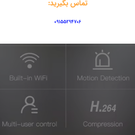
تماس بگیرید:
09155294706