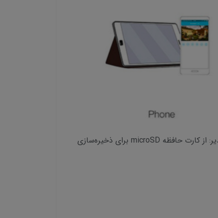
مقاومت در برابر آب و هوا: با استاندارد IP66، در برابر شرایط آب و هوایی مختلف مقاوم است.ذخیره‌سازی انعطاف‌پذیر: از کارت حافظه microSD برای ذخیره‌سازی