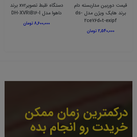
قیمت دوربین مداربسته دام
دستگاه ظبط تصویرxvr برند
برند هایک ویژن مدل ds-
داهوا مدل DH-XVR1B16-I
2ce76d0t-exipf
8,600,000 تومان
2,540,000 تومان
درکمترین زمان ممکن
خریدت رو انجام بده