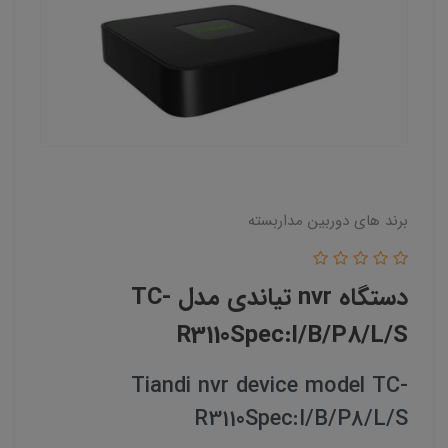
برند های دوربین مداربسته
دستگاه nvr تیاندی مدل TC-
R3110Spec:I/B/P8/L/S
Tiandi nvr device model TC-
R3110Spec:I/B/P8/L/S