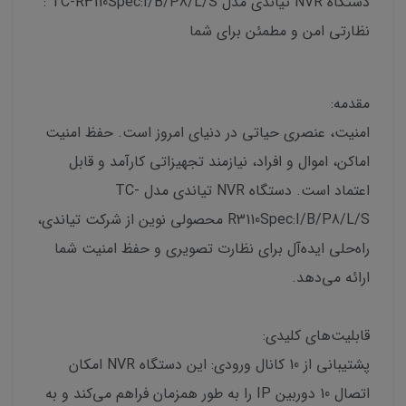
دستگاه NVR تیاندی مدل TC-R3110Spec:I/B/P8/L/S :
نظارتی امن و مطمئن برای شما
مقدمه:
امنیت، عنصری حیاتی در دنیای امروز است. حفظ امنیت
اماکن، اموال و افراد، نیازمند تجهیزاتی کارآمد و قابل
اعتماد است. دستگاه NVR تیاندی مدل TC-
R3110Spec:I/B/P8/L/S محصولی نوین از شرکت تیاندی،
راه‌حلی ایده‌آل برای نظارت تصویری و حفظ امنیت شما
ارائه می‌دهد.
قابلیت‌های کلیدی:
پشتیبانی از 10 کانال ورودی: این دستگاه NVR امکان
اتصال 10 دوربین IP را به طور همزمان فراهم می‌کند و به