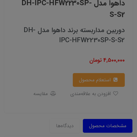
داهوا مدل DH-IPC-HFW2230SP-
S-S2
دوربین مداربسته برند داهوا مدل DH-
IPC-HFW2230SP-S-S2
4,500,000
تومان
استعلام محصول
افزودن به علاقه‌مندی
مقایسه
مشخصات محصول
دیدگاه‌ها