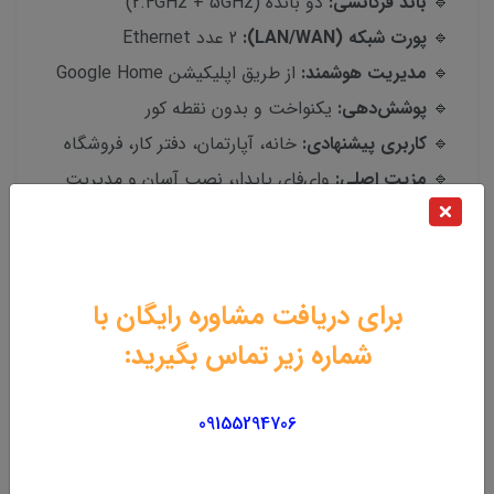
🔹
باند فرکانسی:
دو بانده (2.4GHz + 5GHz)
🔹
پورت شبکه (LAN/WAN):
2 عدد Ethernet
🔹
مدیریت هوشمند:
از طریق اپلیکیشن Google Home
🔹
پوشش‌دهی:
یکنواخت و بدون نقطه کور
🔹
کاربری پیشنهادی:
خانه، آپارتمان، دفتر کار، فروشگاه
🔹
مزیت اصلی:
وای‌فای پایدار، نصب آسان و مدیریت
هوشمند
برای دریافت مشاوره رایگان با
محصولات مرتبط
شماره زیر تماس بگیرید:
09155294706