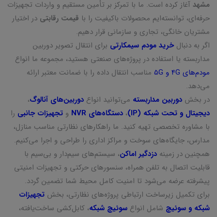
مشهد
آغاز کرده است. ما با تمرکز بر تأمین مستقیم و واردات تجهیزات
حرفه‌ای، توانسته‌ایم محصولات باکیفیت را با
قیمت رقابتی
در اختیار
مشتریان خانگی، تجاری و سازمانی قرار دهیم.
اگر به دنبال
خرید مودم سیمکارتی
برای انتقال تصویر دوربین
مداربسته یا استفاده در پروژه‌های صنعتی هستید، مجموعه ما انواع
مودم‌های 4G و 5G
مناسب انتقال داده را با ضمانت معتبر ارائه
می‌دهد.
در بخش
دوربین مداربسته
می‌توانید انواع
دوربین‌های آنالوگ
،
دیجیتال و تحت شبکه (IP)
،
دستگاه‌های NVR
و
تجهیزات جانبی
را
با مشاوره تخصصی تهیه کنید. ما راهکارهای نظارتی مناسب منازل،
مدارس، جایگاه‌های سوخت و مراکز اداری را طراحی و اجرا می‌کنیم.
همچنین در زمینه
دزدگیر اماکن
، سیستم‌های سیم‌دار و بی‌سیم با
قابلیت اتصال به تلفن همراه، سنسورهای حرکتی و تجهیزات امنیتی
پیشرفته عرضه می‌شود تا امنیت کامل محیط شما تضمین گردد.
برای تکمیل زیرساخت ارتباطی پروژه‌های نظارتی، بخش
تجهیزات
شبکه و سوئیچ
شامل انواع
سوئیچ شبکه
، کابل‌کشی ساخت‌یافته،