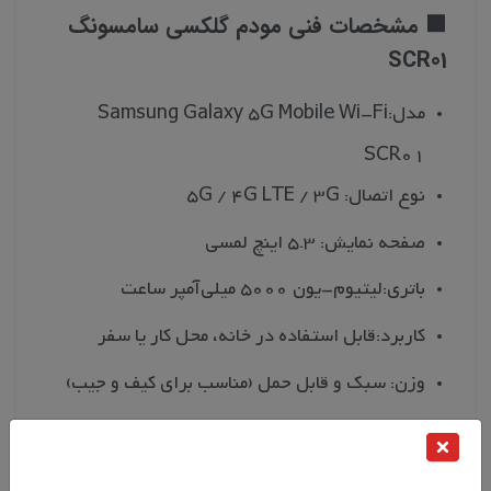
🟩 مشخصات فنی مودم گلکسی سامسونگ
SCR01
مدل:Samsung Galaxy 5G Mobile Wi-Fi
SCR01
نوع اتصال: 5G / 4G LTE / 3G
صفحه نمایش: 5.3 اینچ لمسی
باتری:لیتیوم-یون 5000 میلی‌آمپر ساعت
کاربرد:قابل استفاده در خانه، محل کار یا سفر
وزن: سبک و قابل حمل (مناسب برای کیف و جیب)
حالت نمایش: عمودی و افقی، حالت تقویم، حالت
تاریک