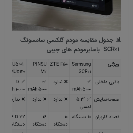
📊 جدول مقایسه مودم گلکسی سامسونگ
SCR01 باسایرمودم های جیبی
ویژگی
Samsung
ZTE F50
PINSU
MU5001
/ MU5120
M2
SCR01
باتری داخلی
✅
❌ ندارد
✅
✅ تا
۱۰,۰۰۰ mAh
۵۰۰۰ mAh
۵۰۰۰ mAh
صفحه‌نمایش
✅ ۵.۳″
❌ ندارد
❌ ندارد
❌ ندارد
لمسی
تعداد کاربران
۱۰ دستگاه
۱۰
۱۶
۳۲ تا ۶۴
دستگاه
دستگاه
دستگاه