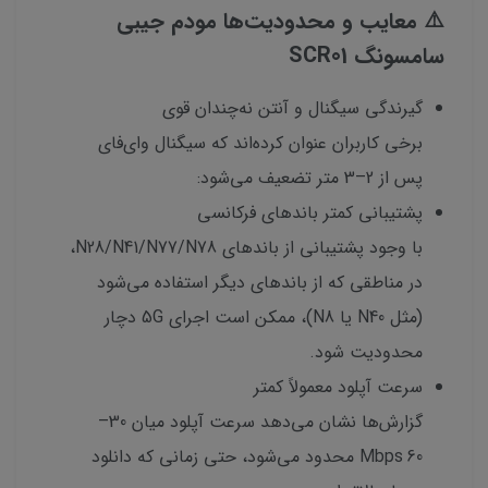
⚠️ معایب و محدودیت‌ها مودم جیبی
سامسونگ SCR01
گیرندگی سیگنال و آنتن نه‌چندان قوی
برخی کاربران عنوان کرده‌اند که سیگنال وای‌فای
پس از 2–3 متر تضعیف می‌شود:
پشتیبانی کمتر باندهای فرکانسی
با وجود پشتیبانی از باندهای N28/N41/N77/N78،
در مناطقی که از باندهای دیگر استفاده می‌شود
(مثل N40 یا N8)، ممکن است اجرای 5G دچار
محدودیت شود.
سرعت آپلود معمولاً کمتر
گزارش‌ها نشان می‌دهد سرعت آپلود میان 30–
60 Mbps محدود می‌شود، حتی زمانی که دانلود