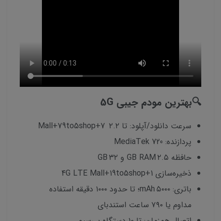
🔍بهترین مودم جیبی 5G
سرعت دانلود/آپلود: تا ۲.۲ Mall+79to5shop+7
پردازنده: MediaTek 720
حافظه ۲.۵ GB RAM و ۳۲ GB
ذخیره‌سازی 4G LTE Mall+19to5shop+1
باتری: ۵۰۰۰ mAh؛ تا حدود ۱۰۰۰ دقیقه استفاده
مداوم یا ۷۹۰ ساعت استندبای
اتصال همزمان: تا ۱۰ دستگاه بی‌سیم