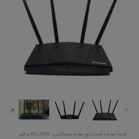
خرید مودم | قیمت روز مودم سیمکارتی، 5G، ADSL و فیبر