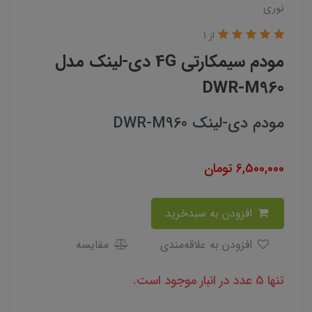
نوری
از 1
مودم سیمکارتی 4G دی-لینک مدل
DWR-M960
مودم دی-لینک DWR-M960
6,500,000
تومان
افزودن به سبدخرید
افزودن به علاقه‌مندی
مقایسه
تنها 5 عدد در انبار موجود است.