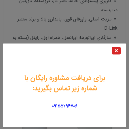
🔹 کاربری پیشنهادی: خانه، دفتر کار، فروشگاه، دوربین
مداربسته
🔹 مزیت اصلی: وای‌فای قوی، پایداری بالا و برند معتبر
D-Link
🔹 سازگاری اپراتورها: ایرانسل، همراه اول، رایتل (بسته به
پوشش منطقه)
محصولات مرتبط
برای دریافت مشاوره رایگان با
شماره زیر تماس بگیرید:
09155294706