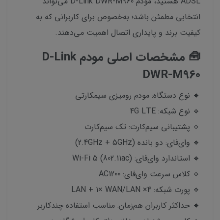
ADSL هستید، مودم D-Link DWR-M960 می‌تواند
انتخابی مطمئن باشد؛ به‌خصوص برای کاربرانی که به
کیفیت برند و پایداری اتصال اهمیت می‌دهند.
🧰 مشخصات اصلی مودم D-Link
DWR-M960
🔹 نوع دستگاه: مودم رومیزی سیمکارتی
🔹 نوع شبکه: 4G LTE
🔹 پشتیبانی سیم‌کارت: تک سیم‌کارت
🔹 وای‌فای: دو بانده (2.4GHz + 5GHz)
🔹 استاندارد وای‌فای: Wi-Fi 5 (802.11ac)
🔹 کلاس سرعت وای‌فای: AC1200
🔹 پورت شبکه: 4× LAN + 1× WAN/LAN
🔹 حداکثر کاربران هم‌زمان: مناسب استفاده چندکاربر