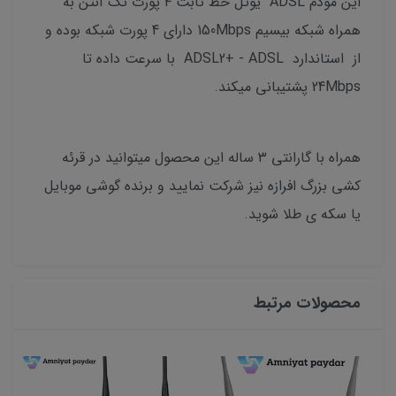
این مودم ADSL یوتل خط ثابت ۴ پورت تک آنتن به
همراه شبکه بیسیم 150Mbps دارای 4 پورت شبکه بوده و
از استاندارد ADSL2+ - ADSL با سرعت داده تا
24Mbps پشتیبانی میکند.
همراه با گارانتی ۳ ساله این محصول میتوانید در قرئه
کشی بزرگ افرازه نیز شرکت نمایید و برنده گوشی موبایل
یا سکه ی طلا شوید.
محصولات مرتبط