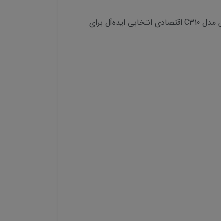
اگر به دنبال یک دزدگیر اماکن باکیفیت، کارآمد و مقرون به صرفه هستید، پک کامل سه چشمی دزدگیر اماکن کوماکس مدل C310 اقتصادی انتخابی ایده‌آل برای