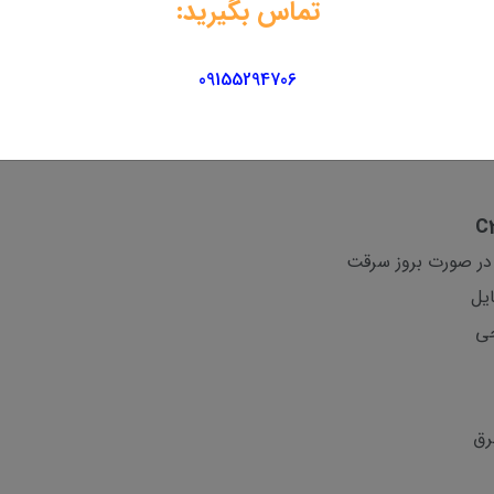
تماس بگیرید:
09155294706
 در صورت بروز سرقت
یل
جی
رق