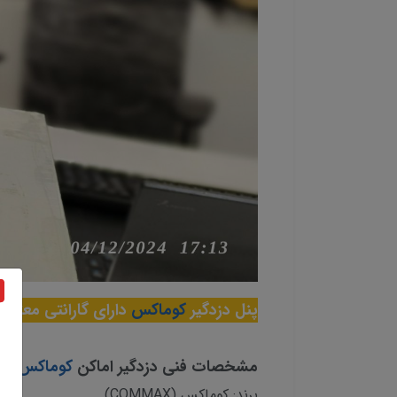
پنل دزدگیر
کوماکس
دارای گارانتی معتبر
مشخصات فنی دزدگیر اماکن
کوماکس
مدل 
برند: کوماکس (COMMAX)