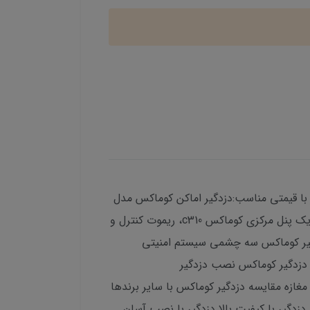
فه برای شماآرامش خاطر با قیمتی مناسب:دزدگیر اماکن کوماکس مدل
C310 یک راه حل امنیتی ایده‌آل برای منازل و کسب و کارهای کوچک است. این پک کامل شامل سه چشمی حرکتی، یک پنل مرکزی کوماکس c310، ریموت کنترل و
زدگیر کوماکس سه چشمی سیستم امنیتی
 دزدگیر کوماکس نصب دزدگیر
ازه مقایسه دزدگیر کوماکس با سایر برندها
دگیر با کیفیت بالا دزدگیر با نصب آسان