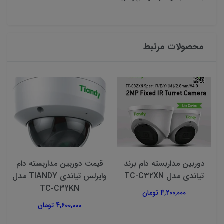
محصولات مرتبط
دوربین مداربسته دام برند
قیمت دوربین مداربسته دام
تیاندی مدل TC-C32XN
وایرلس تیاندی TIANDY مدل
TC-C32KN
4,200,000 تومان
4,600,000 تومان