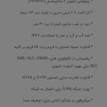
* رزولوشن تصویر 2 مگاپیکسل (1920x1080)
* لنز ثابت 2.8 میلی متری با زاویه دید 102 درجه
* دید در شب مادون قرمز تا برد 30 متر
* ضد آب و گرد و غبار با استاندارد IP67
* قابلیت ضبط تصاویر با فریم ریت 25 فریم بر ثانیه
* پشتیبانی از تکنولوژی های DNR، HLC، DWDR،
BLC برای بهبود کیفیت تصویر
* قابلیت فشرده سازی تصاویر H.264 و H.265
* پورت شبکه RJ45 برای اتصال به شبکه
* میکروفون و بلندگو داخلی برای دوطرفه صدا