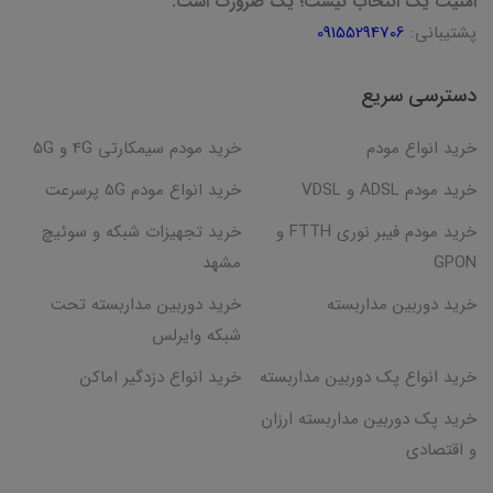
امنیت یک انتخاب نیست؛ یک ضرورت است.
پشتیبانی:
09155294706
دسترسی سریع
خرید انواع مودم
خرید مودم سیمکارتی 4G و 5G
خرید مودم ADSL و VDSL
خرید انواع مودم 5G پرسرعت
خرید مودم فیبر نوری FTTH و
خرید تجهیزات شبکه و سوئیچ
GPON
مشهد
خرید دوربین مداربسته
خرید دوربین مداربسته تحت
شبکه وایرلس
خرید انواع پک دوربین مداربسته
خرید انواع دزدگیر اماکن
خرید پک دوربین مداربسته ارزان
و اقتصادی