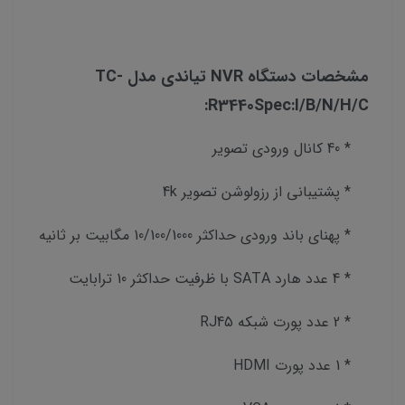
مشخصات دستگاه NVR تیاندی مدل TC-
R3440Spec:I/B/N/H/C:
* 40 کانال ورودی تصویر
* پشتیبانی از رزولوشن تصویر 4k
* پهنای باند ورودی حداکثر 10/100/1000 مگابیت بر ثانیه
* 4 عدد هارد SATA با ظرفیت حداکثر 10 ترابایت
* 2 عدد پورت شبکه RJ45
* 1 عدد پورت HDMI