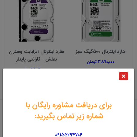
هارد اینترنال 500گیگ سبز
هارد اینترنال 1ترابایت وسترن
بنفش - گارانتی پایدار
3,890,000 تومان
10,500,000 تومان
برای دریافت مشاوره رایگان با
شماره زیر تماس بگیرید:
09155294706