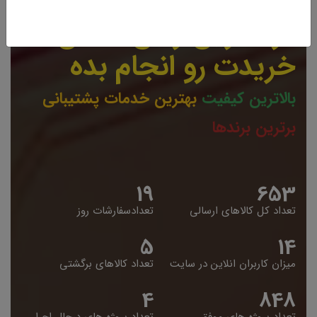
درکمترین زمان ممکن
خریدت رو انجام بده
بالاترین کیفیت
بهترین خدمات پشتیبانی
برترین برندها
19
653
تعداد کل کالاهای ارسالی
تعدادسفارشات روز
5
14
میزان کاربران انلاین در سایت
تعداد کالاهای برگشتی
4
848