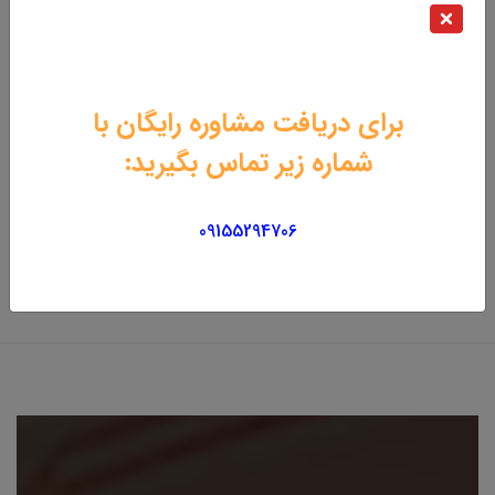
برای دریافت مشاوره رایگان با
شماره زیر تماس بگیرید:
هارد اینترنال 500گیگ سبز
هارد اینترنال 1ترابایت وسترن
بنفش - گارانتی پایدار
3,890,000 تومان
09155294706
10,500,000 تومان