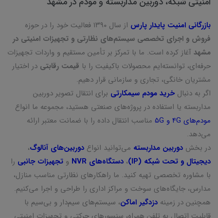
امنیتی شبکه، دوربین مداربسته و مودم در مشهد
بازرگانی امنیت پایدار پارس
از سال ۱۳۹۰ فعالیت خود را در حوزه
فروش و اجرای تخصصی سیستم‌های نظارتی و تجهیزات امنیتی در
مشهد
آغاز کرده است. ما با تمرکز بر تأمین مستقیم و واردات تجهیزات
حرفه‌ای، توانسته‌ایم محصولات باکیفیت را با
قیمت رقابتی
در اختیار
مشتریان خانگی، تجاری و سازمانی قرار دهیم.
اگر به دنبال
خرید مودم سیمکارتی
برای انتقال تصویر دوربین
مداربسته یا استفاده در پروژه‌های صنعتی هستید، مجموعه ما انواع
مودم‌های 4G و 5G
مناسب انتقال داده را با ضمانت معتبر ارائه
می‌دهد.
در بخش
دوربین مداربسته
می‌توانید انواع
دوربین‌های آنالوگ
،
دیجیتال و تحت شبکه (IP)
،
دستگاه‌های NVR
و
تجهیزات جانبی
را
با مشاوره تخصصی تهیه کنید. ما راهکارهای نظارتی مناسب منازل،
مدارس، جایگاه‌های سوخت و مراکز اداری را طراحی و اجرا می‌کنیم.
همچنین در زمینه
دزدگیر اماکن
، سیستم‌های سیم‌دار و بی‌سیم با
قابلیت اتصال به تلفن همراه، سنسورهای حرکتی و تجهیزات امنیتی