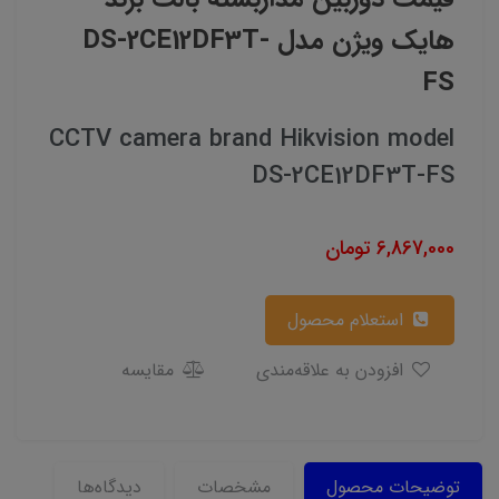
هایک ویژن مدل DS-2CE12DF3T-
FS
CCTV camera brand Hikvision model
DS-2CE12DF3T-FS
6,867,000
تومان
استعلام محصول
افزودن به علاقه‌مندی
مقایسه
توضیحات محصول
مشخصات
دیدگاه‌ها