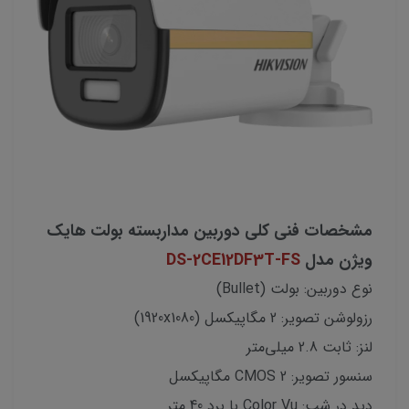
مشخصات فنی کلی دوربین مداربسته بولت هایک
ویژن مدل
DS-2CE12DF3T-FS
نوع دوربین: بولت (Bullet)
رزولوشن تصویر: 2 مگاپیکسل (1920x1080)
لنز: ثابت 2.8 میلی‌متر
سنسور تصویر: CMOS 2 مگاپیکسل
دید در شب: Color Vu با برد 40 متر