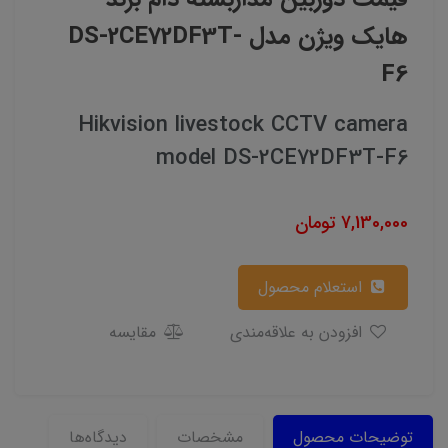
هایک ویژن مدل DS-2CE72DF3T-
F6
Hikvision livestock CCTV camera
model DS-2CE72DF3T-F6
7,130,000
تومان
استعلام محصول
افزودن به علاقه‌مندی
مقایسه
توضیحات محصول
مشخصات
دیدگاه‌ها