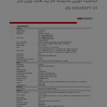
دیتاشیت دوربین مداربسته دام برند هایک ویژن مدل
DS-2CE72DF3T-F6: