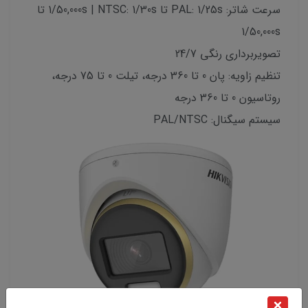
سرعت شاتر: PAL: 1/25s تا 1/50,000s | NTSC: 1/30s تا
1/50,000s
تصویربرداری رنگی 24/7
تنظیم زاویه: پان 0 تا 360 درجه، تیلت 0 تا 75 درجه،
روتاسیون 0 تا 360 درجه
سیستم سیگنال: PAL/NTSC