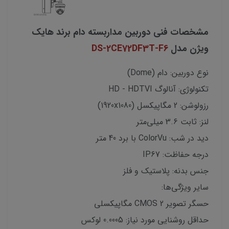
مشخصات فنی دوربین مداربسته دام برند هایک
ویژن مدل
DS-2CE72DF3T-F6
نوع دوربین: دام (Dome)
تکنولوژی: آنالوگ HD - HDTVI
رزولوشن: 2 مگاپیکسل (1920x1080)
لنز: ثابت 3.6 میلی‌متر
دید در شب: ColorVu با برد 40 متر
درجه حفاظت: IP67
جنس بدنه: پلاستیک و فلز
سایر ویژگی‌ها:
حسگر تصویر CMOS 2 مگاپیکسلی
حداقل روشنایی مورد نیاز: 0.0005 لوکس