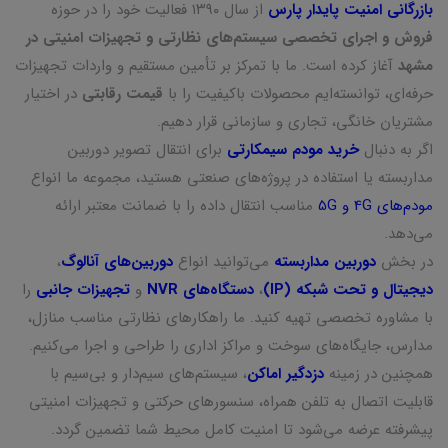
بازرگانی امنیت پایدار پارس
از سال ۱۳۹۰ فعالیت خود را در حوزه
فروش و اجرای تخصصی سیستم‌های نظارتی و تجهیزات امنیتی در
مشهد
آغاز کرده است. ما با تمرکز بر تأمین مستقیم و واردات تجهیزات
حرفه‌ای، توانسته‌ایم محصولات باکیفیت را با
قیمت رقابتی
در اختیار
مشتریان خانگی، تجاری و سازمانی قرار دهیم.
اگر به دنبال
خرید مودم سیمکارتی
برای انتقال تصویر دوربین
مداربسته یا استفاده در پروژه‌های صنعتی هستید، مجموعه ما انواع
مودم‌های 4G و 5G
مناسب انتقال داده را با ضمانت معتبر ارائه
می‌دهد.
در بخش
دوربین مداربسته
می‌توانید انواع
دوربین‌های آنالوگ
،
دیجیتال و تحت شبکه (IP)
،
دستگاه‌های NVR
و
تجهیزات جانبی
را
با مشاوره تخصصی تهیه کنید. ما راهکارهای نظارتی مناسب منازل،
مدارس، جایگاه‌های سوخت و مراکز اداری را طراحی و اجرا می‌کنیم.
همچنین در زمینه
دزدگیر اماکن
، سیستم‌های سیم‌دار و بی‌سیم با
قابلیت اتصال به تلفن همراه، سنسورهای حرکتی و تجهیزات امنیتی
پیشرفته عرضه می‌شود تا امنیت کامل محیط شما تضمین گردد.