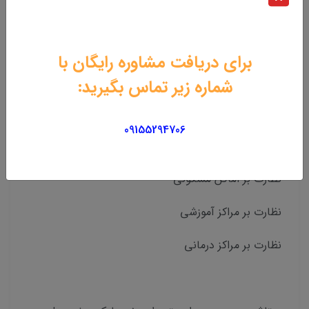
کاربردهای دوربین مداربسته دام برند هایک ویژن
مدل
DS-2CE72DF3T-F6
برای دریافت مشاوره رایگان با
این دوربین برای کاربردهای مختلفی مانند:
شماره زیر تماس بگیرید:
نظارت بر محیط‌های داخلی و خارجی
09155294706
نظارت بر اماکن تجاری
نظارت بر اماکن مسکونی
نظارت بر مراکز آموزشی
نظارت بر مراکز درمانی