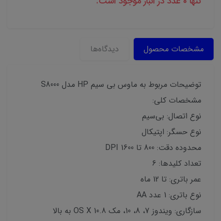
تنها 0 عدد در انبار موجود است.
مشخصات محصول
دیدگاه‌ها
توضیحات مربوط به ماوس بی سیم HP مدل S8000
مشخصات کلی:
نوع اتصال: بی‌سیم
نوع حسگر: اپتیکال
محدوده دقت: 800 تا 1600 DPI
تعداد کلیدها: 6
عمر باتری: تا 12 ماه
نوع باتری: 1 عدد AA
سازگاری: ویندوز 7، 8، 10، مک OS X 10.8 به بالا