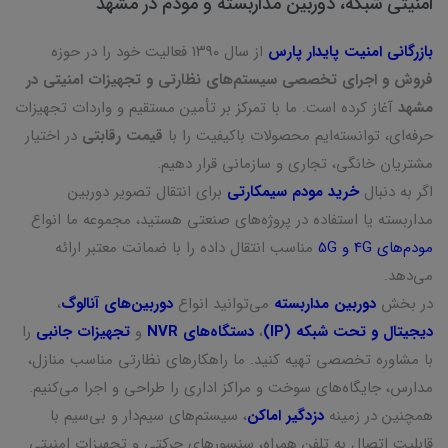
امنیتی شبکه، دوربین مداربسته و مودم در مشهد
بازرگانی امنیت پایدار پارس
از سال ۱۳۹۰ فعالیت خود را در حوزه
فروش و اجرای تخصصی سیستم‌های نظارتی و تجهیزات امنیتی در
مشهد
آغاز کرده است. ما با تمرکز بر تأمین مستقیم و واردات تجهیزات
حرفه‌ای، توانسته‌ایم محصولات باکیفیت را با
قیمت رقابتی
در اختیار
مشتریان خانگی، تجاری و سازمانی قرار دهیم.
اگر به دنبال
خرید مودم سیمکارتی
برای انتقال تصویر دوربین
مداربسته یا استفاده در پروژه‌های صنعتی هستید، مجموعه ما انواع
مودم‌های 4G و 5G
مناسب انتقال داده را با ضمانت معتبر ارائه
می‌دهد.
در بخش
دوربین مداربسته
می‌توانید انواع
دوربین‌های آنالوگ
،
دیجیتال و تحت شبکه (IP)
،
دستگاه‌های NVR
و
تجهیزات جانبی
را
با مشاوره تخصصی تهیه کنید. ما راهکارهای نظارتی مناسب منازل،
مدارس، جایگاه‌های سوخت و مراکز اداری را طراحی و اجرا می‌کنیم.
همچنین در زمینه
دزدگیر اماکن
، سیستم‌های سیم‌دار و بی‌سیم با
قابلیت اتصال به تلفن همراه، سنسورهای حرکتی و تجهیزات امنیتی