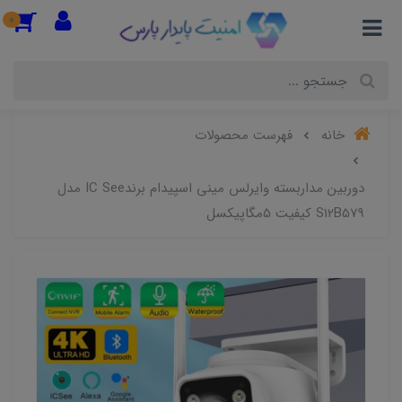
0
خانه
فهرست محصولات
دوربین مداربسته وایرلس مینی اسپیدام برندIC See مدل
S12B579 کیفیت 5مگاپیکسل