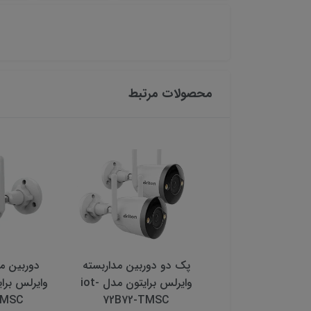
محصولات مرتبط
ین مداربسته تحت
پک دو دوربین مداربسته
دوربین مد
ایکس ام ای پلاس
وایرلس برایتون مدل iot-
TMSC
72B72-TMSC