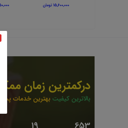
4,800,00 تومان
15,600,000 تومان
5,650,000
درکمترین زمان ممکن
بالاترین کیفیت
بهترین خدمات پشتی
19
653