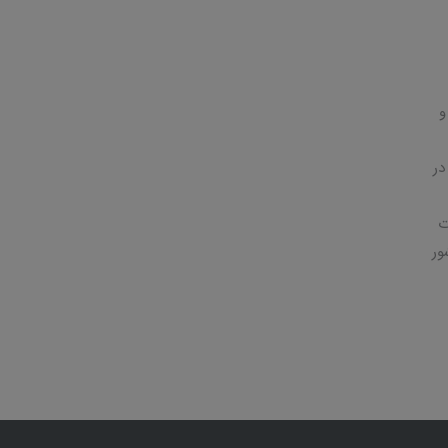
و
در
ت
ور