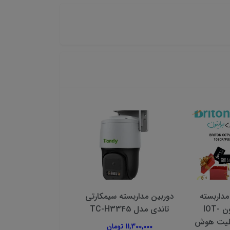
ن مداربسته
دوربین مداربسته سیمکارتی
دوربین وایرلس ت
وایرلس برایتون IOT-
تاندی مدل TC-H3345
تصویر دار برند هیکا
با قابلیت هوش
C415MP
11,300,000 تومان