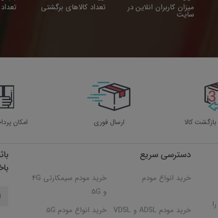
میزان کاربران انلاین در
تعداد کالاهای برگشتی
تعداد 
سایت
ارسال فوری
امکان پردا
دسترسی سریع
باث
باخ
خرید انواع مودم
خرید مودم سیمکارتی 4G
و 5G
 را
خرید مودم ADSL و VDSL
خرید انواع مودم 5G