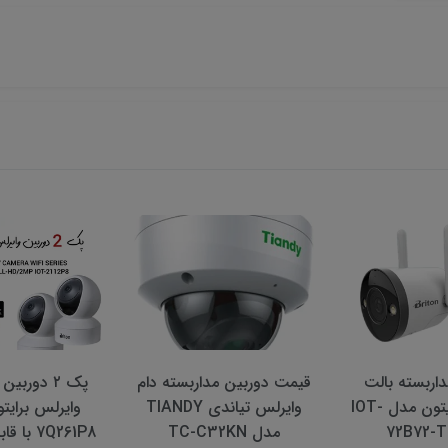
اربسته بالت
قیمت دوربین مداربسته دام
پک ۲ دوربی
وایرلس برایتون مدل IOT-
وایرلس تیاندی TIANDY
72B72-
مدل TC-C32KN
7Q261P8 