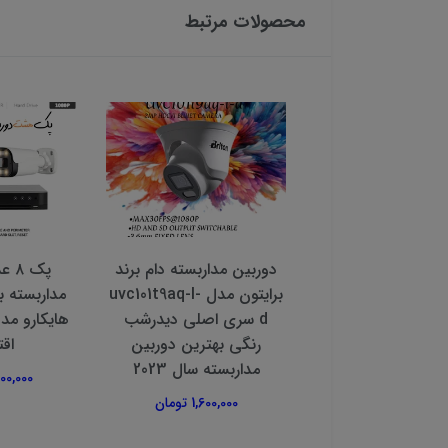
محصولات مرتبط
ین مداربسته دام
دوربین مداربسته دام برند
پک 
برایتون مدل uvc211t02p3
برایتون مدل uvc101t9aq-l-
مداربسته ب
اقتصادی بهترین
d سری اصلی دیدرشب
داربسته سال2023
رنگی بهترین دوربین
اق
مداربسته سال 2023
850,000 تومان
22,200,000
1,600,000 تومان