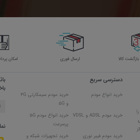
ارسال فوری
امکان پردا
دسترسی سریع
باث
باخ
خرید انواع مودم
خرید مودم سیمکارتی 4G
و 5G
 را
خرید مودم ADSL و VDSL
خرید انواع مودم 5G
پرسرعت
نما
ز
خرید مودم فیبر نوری
خرید تجهیزات شبکه و