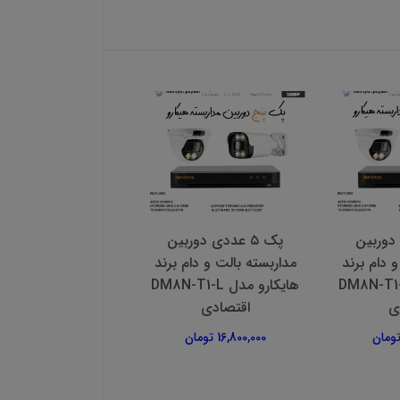
ی دوربین
پک ۵ عددی دوربین
پک ۳ دوربین مدا
 دام برند
مداربسته بالت و دام برند
وایرلس باراکو م
ارو مدل DM8N-T1-L
هایکارو مدل DM8N-T1-L
MC0483PO —
ی
اقتصادی
ضمانت معتبر
16,800,000 تومان
10,060,000 تومان