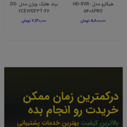
هیکارو مدل HD-XVR-
برند هایک ویژن مدل DS-
2CE72DF3T-F6
5408PRO
5,800,000 تومان
7,130,000 تومان
درکمترین زمان ممکن
خریدت رو انجام بده
بالاترین کیفیت
بهترین خدمات پشتیبانی