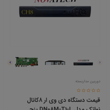
دوربین مداربسته
قیمت دستگاه دی وی ار 8کانال
نواتک مدل DN08M-T1-L پنج