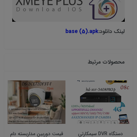
لینک دانلود:
base (5).apk
محصولات مرتبط
دستگاه DVR سیمکارتی
قیمت دوربین مداربسته دام
ق