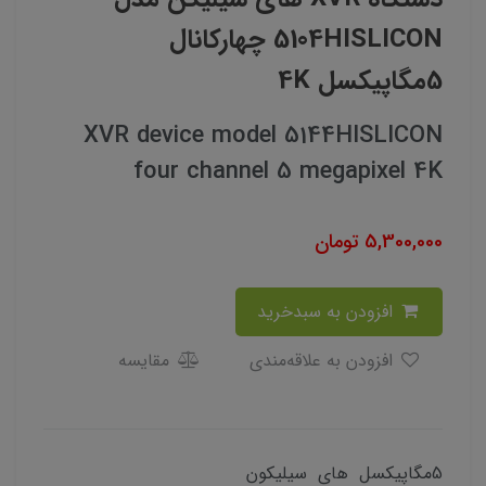
5104HISLICON چهارکانال
5مگاپیکسل 4K
XVR device model 5144HISLICON
four channel 5 megapixel 4K
5,300,000
تومان
افزودن به سبدخرید
افزودن به علاقه‌مندی
مقایسه
5مگاپیکسل های سیلیکون