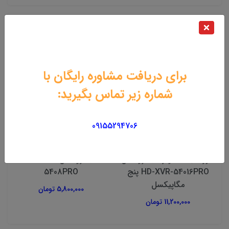
محصولات مرتبط
برای دریافت مشاوره رایگان با
شماره زیر تماس بگیرید:
09155294706
دستگاه دی وی ار سیمکارت
دستگاه DVR سیمکارتی
خور ضبط تصویر هیکارو مدل
هیکارو مدل HD-XVR-
HD-XVR-54016PRO پنج
5408PRO
مگاپیکسل
5,800,000 تومان
11,200,000 تومان