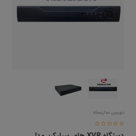
دوربین مداربسته
دستگاه XVR های سیلیکن مدل