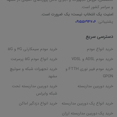
و سراسر کشور است.
امنیت یک انتخاب نیست؛ یک ضرورت است.
پشتیبانی:
09155294706
دسترسی سریع
خرید انواع مودم
خرید مودم سیمکارتی 4G و 5G
خرید مودم ADSL و VDSL
خرید انواع مودم 5G پرسرعت
خرید مودم فیبر نوری FTTH و
خرید تجهیزات شبکه و سوئیچ
GPON
مشهد
خرید دوربین مداربسته
خرید دوربین مداربسته تحت
شبکه وایرلس
خرید انواع پک دوربین مداربسته
خرید انواع دزدگیر اماکن
خرید پک دوربین مداربسته ارزان